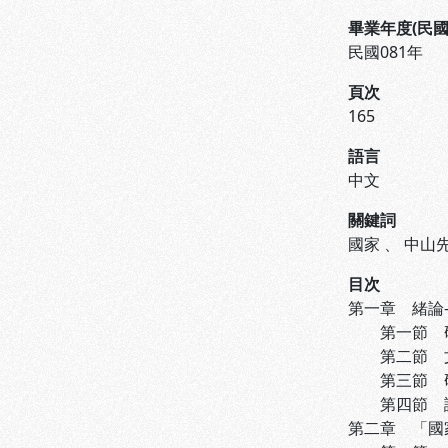
畢業年度(民國
民國081年
頁次
165
語言
中文
關鍵詞
國家
、
中山
目次
第一章 緒論---
第一節 研究動
第二節 文獻回
第三節 研究方
第四節 論文架
第二章 「國家」