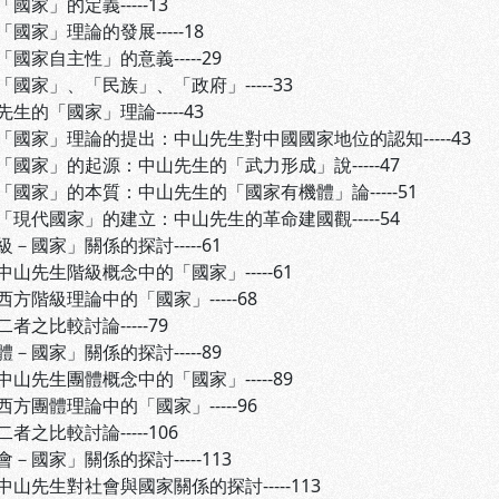
」的定義-----13
」理論的發展-----18
自主性」的意義-----29
家」、「民族」、「政府」-----33
生的「國家」理論-----43
家」理論的提出：中山先生對中國國家地位的認知-----43
家」的起源：中山先生的「武力形成」說-----47
家」的本質：中山先生的「國家有機體」論-----51
代國家」的建立：中山先生的革命建國觀-----54
－國家」關係的探討-----61
先生階級概念中的「國家」-----61
階級理論中的「國家」-----68
比較討論-----79
－國家」關係的探討-----89
先生團體概念中的「國家」-----89
團體理論中的「國家」-----96
比較討論-----106
－國家」關係的探討-----113
先生對社會與國家關係的探討-----113