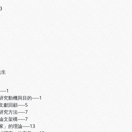
)
先生
--1
機與目的-----1
顧-----5
法-----7
構-----7
的理論-----13