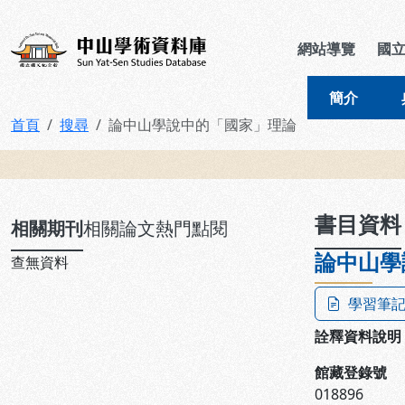
跳到主要內容
:::
:::
中山學術資料庫
網站導覽
國
簡介
首頁
搜尋
論中山學說中的「國家」理論
:::
書目資料
相關期刊
相關論文
熱門點閱
論中山學
查無資料
學習筆
詮釋資料說明
館藏登錄號
018896