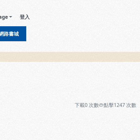
age
登入
網路書城
下載
0
次數
點擊
1247
次數