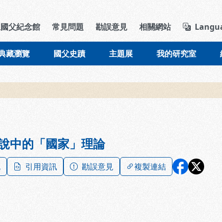
導覽列區塊
立國父紀念館
常見問題
勘誤意見
相關網站
Langu
典藏瀏覽
國父史蹟
主題展
我的研究室
說中的「國家」理論
記
引用資訊
勘誤意見
複製連結