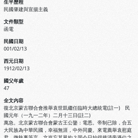
生平歷程
民國肇建與宣揚主義
文件類型
函電
民國日期
001/02/13
西元日期
1912/02/13
國父年歲
47
全文內容
復北京蒙古聯合會推舉袁世凱繼任臨時大總統電(註一) 民
國元年（一九一二年）二月十三日(註二)
萬急。北京蒙古聯合會蒙古王公鑒：電悉。帝制已除，合五
大民族為中華民國，幸福無涯，中外同慶。來電薦舉袁慰庭
君，微執事等言，文豈忘其夙約？因今日始得接清帝遜位之