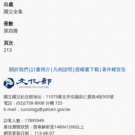
出處
國父全集
冊數
第四冊
頁次
213
:::
關於我們
|
計畫簡介
|
凡例說明
|
授權書下載
|
著作權宣告
國立國父紀念館地址：11073臺北市信義區仁愛路4段505號
電話：(02)2758-8008 分機 725
E-mail：sunology@yatsen.gov.tw
訪客人數：
17895949
最佳瀏覽狀態：螢幕解析度1480x1200以上
網頁更新日期： 113-08-07