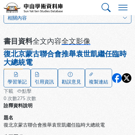
跳到主要內容
:::
:::
中山學術資料庫
:::
相關內容
書目資料
全文內容
全文影像
復北京蒙古聯合會推舉袁世凱繼任臨時
大總統電
學習筆記
引用資訊
勘誤意見
複製連結
下載
點擊
0
次數
275
次數
詮釋資料說明
題名
復北京蒙古聯合會推舉袁世凱繼任臨時大總統電