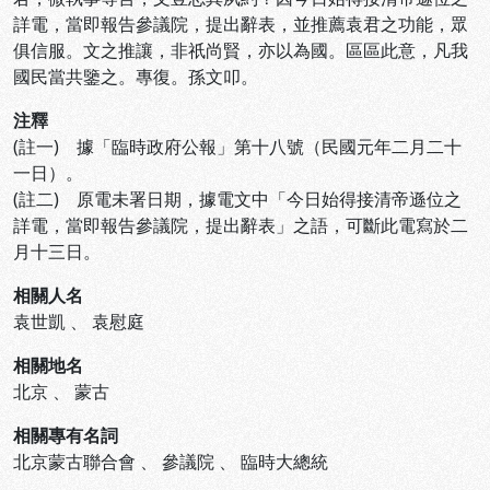
詳電，當即報告參議院，提出辭表，並推薦袁君之功能，眾
俱信服。文之推讓，非祇尚賢，亦以為國。區區此意，凡我
國民當共鑒之。專復。孫文叩。
注釋
(註一) 據「臨時政府公報」第十八號（民國元年二月二十
一日）。
(註二) 原電未署日期，據電文中「今日始得接清帝遜位之
詳電，當即報告參議院，提出辭表」之語，可斷此電寫於二
月十三日。
相關人名
袁世凱
、
袁慰庭
相關地名
北京
、
蒙古
相關專有名詞
北京蒙古聯合會
、
參議院
、
臨時大總統