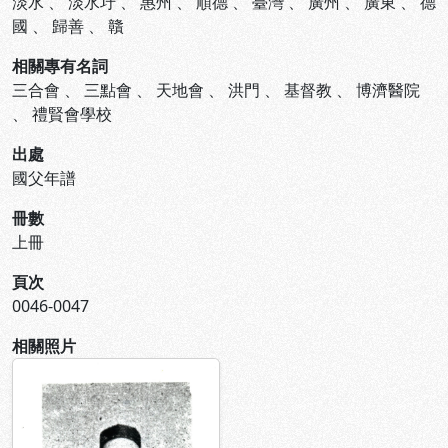
淡水
、
淡水圩
、
惠州
、
順德
、
臺灣
、
廣州
、
廣東
、
德
國
、
歸善
、
贛
相關專有名詞
三合會
、
三點會
、
天地會
、
洪門
、
基督教
、
博濟醫院
、
禮賢會學校
出處
國父年譜
冊數
上冊
頁次
0046-0047
相關照片