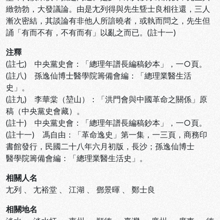
緻勃勃，大發議論。由是尢列得與先生曁士良相往還，三人
漸次密結，其談論有非他人所諳曉者，或執而問之，先生但
誦「有而不有，不有而有」以亂之而已。(註十一)
注釋
(註七) 中央黨史會：「總理年譜長編稿鈔本」，一○頁。
(註八) 孫逸仙博士醫學院籌備會編：「總理業醫生活
史」。
(註九) 李華棠（堃山）：「洪門會與中國革命之關係」原
稿（中央黨史會藏）。
(註十) 中央黨史會：「總理年譜長編稿鈔本」，一○頁。
(註十一) 馮自由：「革命逸史」第一集，一三頁，商務印
書館發行，民國二十八年六月初版，長沙；孫逸仙博士
醫學院籌備會編：「總理業醫生活史」。
相關人名
尢列
、
尢裕堂
、
江湖
、
鄧景暉
、
鄭士良
相關地名