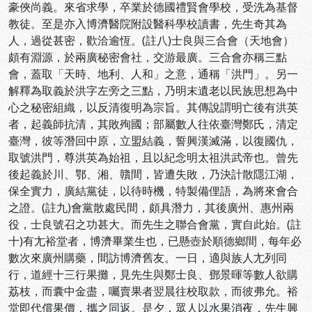
豪俠尚義。來省求學，卒業於德國禮賢會學校，受洗為基督
教徒。至是亦入博濟醫院附設醫科學校讀書，先生奇其為
人，過從甚密，歡洽逾恆。(註八)士良與三合會（天地會）
頗有淵源，於兩廣秘密會社，交游最廣。三合會亦稱三點
會，蓋取「天時、地利、人和」之意，通稱「洪門」。另一
解釋為取義於洪字左旁之三點，乃明末遺老以民族思想為中
心之秘密組織，以反清復明為宗旨。其傳說謂明亡後有洪英
者，起義師抗清，其敗殉國；部屬數人往依臺灣鄭氏，清定
臺灣，彼等潛回中原，立盟結義，誓興漢滅滿，以復國仇，
取號洪門，尊洪英為始祖，且以紀念明太祖洪武帝也。曾先
後起義於川、鄂、湘、贛間，皆遭失敗，乃決計散隱江湖，
保全實力，廣結黨徒，以待時機，特製備俚語，為將來會合
之證。(註九)會黨散處民間，頗具潛力，其後廣州、惠州兩
役，士良號召之功甚大。而先生之聯合會黨，實自此始。(註
十)有尢裕堂者，博濟畢業生也，已懸壺於順德鄉間，每年必
數次來廣州購藥，間訪博濟舊友。一日，適與族人尢列同
行，道經十三行果攤，見先生與鄭士良、鄧景暉等數人欲購
荔枝，而囊中金盡，囑賣果者翌晨往校取款，而彼弗允。裕
堂即代償果價，攜之同返。是夕，眾人以水果消夜，先生興