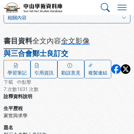
跳到主要內容
:::
:::
中山學術資料庫
:::
相關內容
書目資料
全文內容
全文影像
與三合會鄭士良訂交
學習筆記
引用資訊
勘誤意見
複製連結
下載
點擊
7
次數
1631
次數
詮釋資料說明
生平歷程
家世與求學
題名