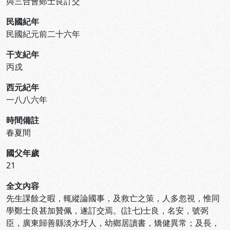
與三合會鄭士良訂交
民國紀年
民國紀元前二十六年
干支紀年
丙戌
西元紀年
一八八六年
時間備註
春夏間
國父年歲
21
全文內容
先生課餘之暇，輒縱論國事，及救亡之策，人多忽視，惟同
學鄭士良甚加贊佩，遂訂交焉。(註七)士良，名安，號弼
臣，廣東歸善縣淡水圩人，幼鄉居讀書，矯健異常；及長，