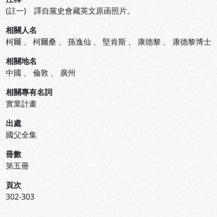
(註一) 譯自黨史會藏英文原函照片。
相關人名
柯爾
、
柯爾桑
、
孫逸仙
、
堅肯斯
、
康德黎
、
康德黎博士
相關地名
中國
、
倫敦
、
廣州
相關專有名詞
實業計畫
出處
國父全集
冊數
第五冊
頁次
302-303