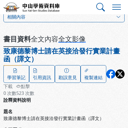
跳到主要內容
:::
:::
中山學術資料庫
:::
相關內容
書目資料
全文內容
全文影像
致康德黎博士請在英接洽發行實業計畫
函（譯文）
學習筆記
引用資訊
勘誤意見
複製連結
下載
點擊
0
次數
523
次數
詮釋資料說明
題名
致康德黎博士請在英接洽發行實業計畫函（譯文）