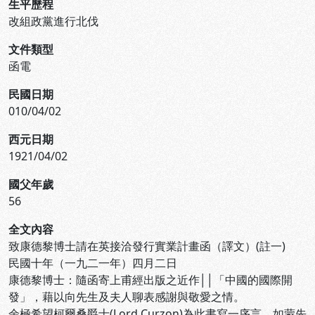
生平歷程
改組政黨進行北伐
文件類型
函電
民國日期
010/04/02
西元日期
1921/04/02
國父年歲
56
全文內容
致康德黎博士請在英接洽發行實業計畫函（譯文）(註一)
民國十年（一九二一年）四月二日
康德黎博士：隨函寄上甫經出版之近作││「中國的國際開
發」，藉以向先生及夫人聊表感謝與敬愛之情。
余極希望柯爾桑爵士(Lord Curzon)為此書寫一序言，如蒙先