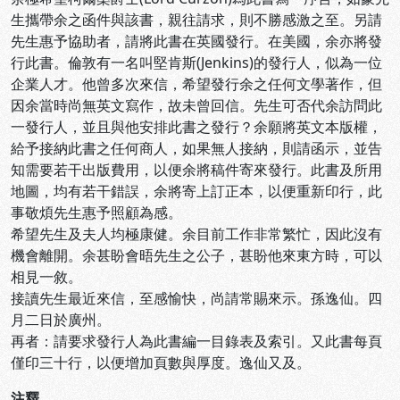
生攜帶余之函件與該書，親往請求，則不勝感激之至。另請
先生惠予協助者，請將此書在英國發行。在美國，余亦將發
行此書。倫敦有一名叫堅肯斯(Jenkins)的發行人，似為一位
企業人才。他曾多次來信，希望發行余之任何文學著作，但
因余當時尚無英文寫作，故未曾回信。先生可否代余訪問此
一發行人，並且與他安排此書之發行？余願將英文本版權，
給予接納此書之任何商人，如果無人接納，則請函示，並告
知需要若干出版費用，以便余將稿件寄來發行。此書及所用
地圖，均有若干錯誤，余將寄上訂正本，以便重新印行，此
事敬煩先生惠予照顧為感。
希望先生及夫人均極康健。余目前工作非常繁忙，因此沒有
機會離開。余甚盼會晤先生之公子，甚盼他來東方時，可以
相見一敘。
接讀先生最近來信，至感愉快，尚請常賜來示。孫逸仙。四
月二日於廣州。
再者：請要求發行人為此書編一目錄表及索引。又此書每頁
僅印三十行，以便增加頁數與厚度。逸仙又及。
注釋