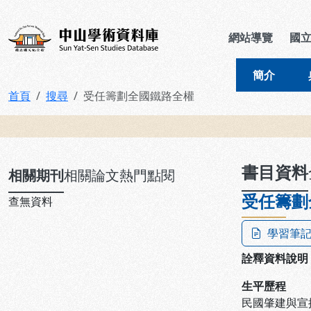
跳到主要內容
:::
:::
中山學術資料庫
網站導覽
國
簡介
首頁
搜尋
受任籌劃全國鐵路全權
:::
書目資料
相關期刊
相關論文
熱門點閱
受任籌劃
查無資料
學習筆
詮釋資料說明
生平歷程
民國肇建與宣