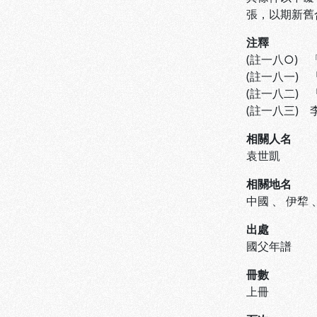
張，以期新舊
注釋
(註一八○)
(註一八一)
(註一八二)
(註一八三)
相關人名
袁世凱
相關地名
中國
、
伊犂
出處
國父年譜
冊數
上冊