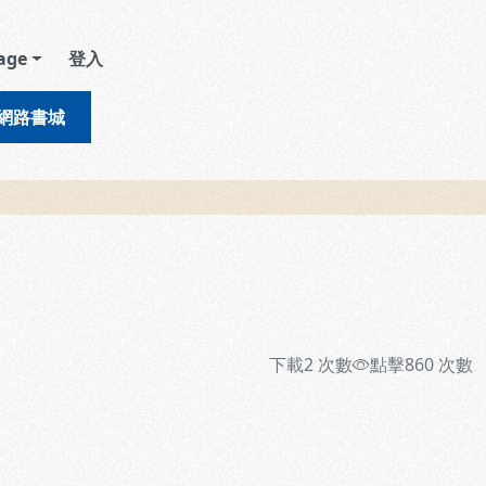
age
登入
網路書城
下載
2
次數
點擊
860
次數