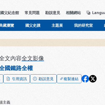
導覽列區塊
立國父紀念館
常見問題
勘誤意見
相關網站
Langu
典藏瀏覽
國父史蹟
主題展
我的研究室
全文內容
全文影像
全國鐵路全權
記
引用資訊
勘誤意見
複製連結
揚主義