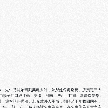
作。先生乃開始籌劃興建大計，並擬赴各處巡視。所預定三大
由揚子江口經江蘇、安徽、河南、陝西、甘肅、新疆迄伊犂。
漢、滬寧諸路辦法。若允准外人承辦，則限若干年收回國有，
年。(註一八二)時人多認先生為空言，在先生則為真實之主