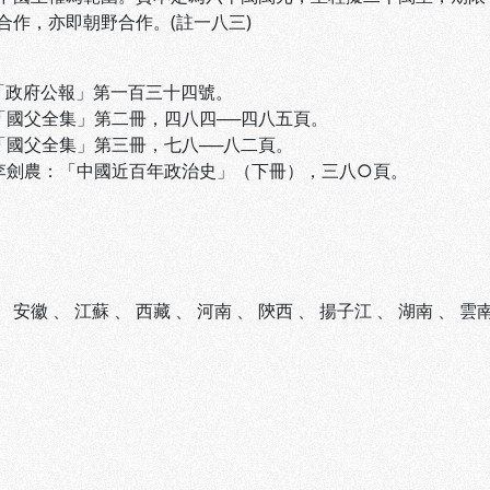
合作，亦即朝野合作。(註一八三)
 「政府公報」第一百三十四號。
 「國父全集」第二冊，四八四──四八五頁。
 「國父全集」第三冊，七八──八二頁。
 李劍農：「中國近百年政治史」（下冊），三八○頁。
、
安徽
、
江蘇
、
西藏
、
河南
、
陝西
、
揚子江
、
湖南
、
雲