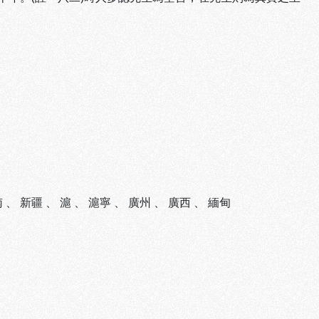
南
、
新疆
、
滬
、
滬寧
、
廣州
、
廣西
、
緬甸