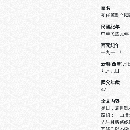
題名
受任籌劃全國
民國紀年
中華民國元年
西元紀年
一九一二年
新曆(西曆)月
九月九日
國父年歲
47
全文內容
是日，袁世凱
路線：一由廣
先生且將路線
其條件以不礙