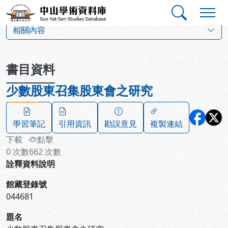
跳到主要內容
:::
:::
中山學術資料庫
:::
相關內容
書目資料
少數股東召集股東會之研究
學習筆記
引用資訊
勘誤意見
複製連結
下載
點擊
0
次數
662
次數
詮釋資料說明
館藏登錄號
044681
題名