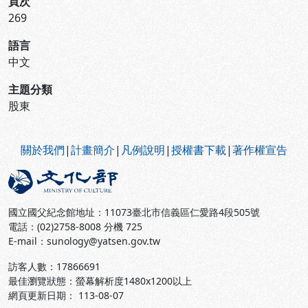
頁次
269
語言
中文
主題分類
股東
:::
關於我們
|
計畫簡介
|
凡例說明
|
授權書下載
|
著作權宣告
國立國父紀念館地址：11073臺北市信義區仁愛路4段505號
電話：(02)2758-8008 分機 725
E-mail：sunology@yatsen.gov.tw
訪客人數：
17866691
最佳瀏覽狀態：螢幕解析度1480x1200以上
網頁更新日期： 113-08-07