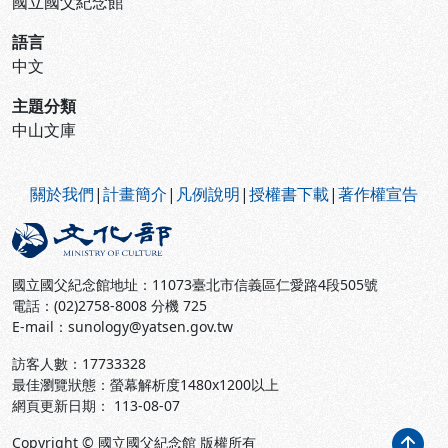
國立國父紀念館
語言
中文
主題分類
中山文庫
:::
關於我們
|
計畫簡介
|
凡例說明
|
授權書下載
|
著作權宣告
國立國父紀念館地址：11073臺北市信義區仁愛路4段505號
電話：(02)2758-8008 分機 725
E-mail：sunology@yatsen.gov.tw
訪客人數：
17733328
最佳瀏覽狀態：螢幕解析度1480x1200以上
網頁更新日期： 113-08-07
Copyright © 國立國父紀念館 版權所有