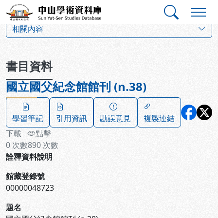
跳到主要內容
:::
:::
中山學術資料庫
:::
相關內容
書目資料
國立國父紀念館館刊 (n.38)
學習筆記
引用資訊
勘誤意見
複製連結
下載
點擊
0
次數
890
次數
詮釋資料說明
館藏登錄號
00000048723
題名