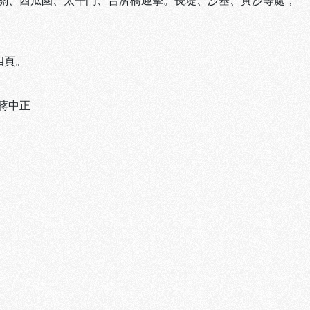
關、西瓜園、太平門、普濟橋迎擊。長堤、沙基、黃沙等處，
四頁。
蔣中正