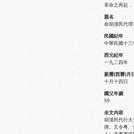
革命之再起
題名
命胡漢民代理
民國紀年
中華民國十三
西元紀年
一九二四年
新曆(西曆)月
十月十四日
國父年歲
59
全文內容
胡漢民代行大
揮。又令粤、