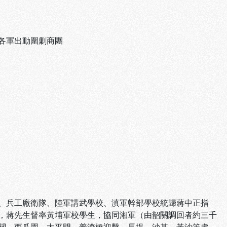
各軍出動圍剿商團
、兵工廠衛隊、陸軍講武學校、滇軍幹部學校統歸蔣中正指
，蔣先生督率黃埔軍校學生，協同湘軍（由韶關調回者約三千