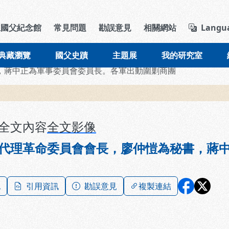
導覽列區塊
立國父紀念館
常見問題
勘誤意見
相關網站
Langu
典藏瀏覽
國父史蹟
主題展
我的研究室
，蔣中正為軍事委員會委員長。各軍出動圍剿商團
全文內容
全文影像
代理革命委員會會長，廖仲愷為秘書，蔣
記
引用資訊
勘誤意見
複製連結