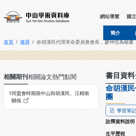
跳到主要內容
:::
:::
中山學術資料庫
網站導覽
國
簡介
首頁
搜尋
命胡漢民代理革命委員會會長，廖仲愷為秘書
:::
書目資料
相關期刊
相關論文
熱門點閱
命胡漢民
1
同盟會時期孫中山與胡漢民、汪精衛
團
關係
學習筆
詮釋資料說明
生平歷程