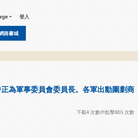
age
登入
網路書城
中正為軍事委員會委員長。各軍出動圍剿商
下載
4
次數
點擊
865
次數