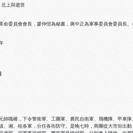
、
北上與逝世
革命委員會會長，廖仲愷為秘書，蔣中正為軍事委員會委員長。
年
日
元帥職權，下令警衛軍、工團軍、農民自衛軍、飛機隊、甲車隊
滇、湘、桂各軍，分任各街防守。是晚七時，商團從大市街出動