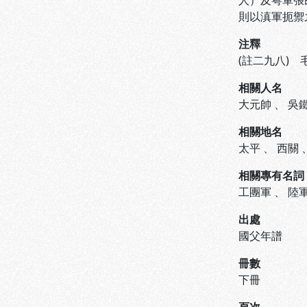
人）及粤軍張
則以滇軍扼禦
注釋
(註二九八)
相關人名
大元帥
、
吳
相關地名
太平
、
西關
相關專有名詞
工團軍
、
陸
出處
國父年譜
冊數
下冊