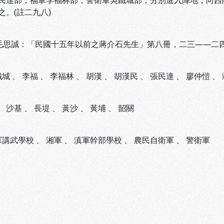
民達部，福軍李福林部，警衛軍吳鐵城部，分別進入陣地，向西
之。(註二九八)
 毛思誠：「民國十五年以前之蔣介石先生」第八冊，二三――二
鐵城
、
李福
、
李福林
、
胡漢
、
胡漢民
、
張民達
、
廖仲愷
、
、
沙基
、
長堤
、
黃沙
、
黃埔
、
韶關
軍講武學校
、
湘軍
、
滇軍幹部學校
、
農民自衛軍
、
警衛軍