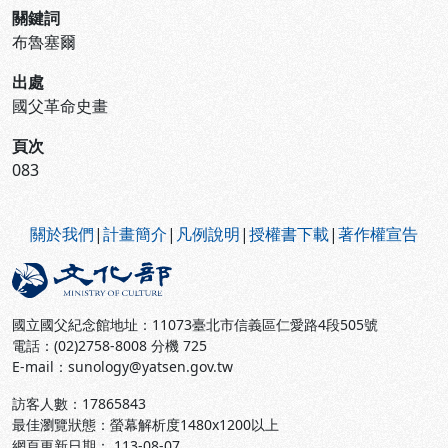
關鍵詞
布魯塞爾
出處
國父革命史畫
頁次
083
:::
關於我們
|
計畫簡介
|
凡例說明
|
授權書下載
|
著作權宣告
國立國父紀念館地址：11073臺北市信義區仁愛路4段505號
電話：(02)2758-8008 分機 725
E-mail：sunology@yatsen.gov.tw
訪客人數：
17865843
最佳瀏覽狀態：螢幕解析度1480x1200以上
網頁更新日期： 113-08-07