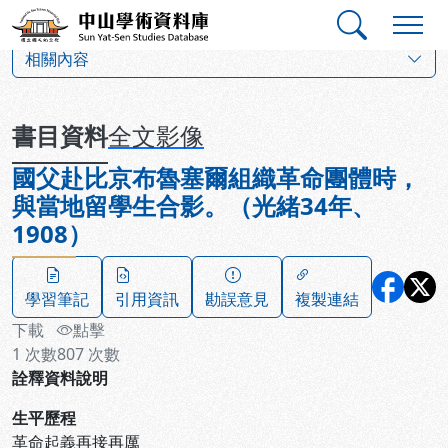
跳到主要內容
:::
:::
中山學術資料庫
:::
相關內容
書目資料
全文影像
國父赴比京布魯塞爾組織革命團體時，
與當地留學生合影。（光緒34年、
1908）
學習筆記
引用資訊
勘誤意見
複製連結
下載
點擊
1
次數
807
次數
詮釋資料說明
生平歷程
革命起義再接再厲