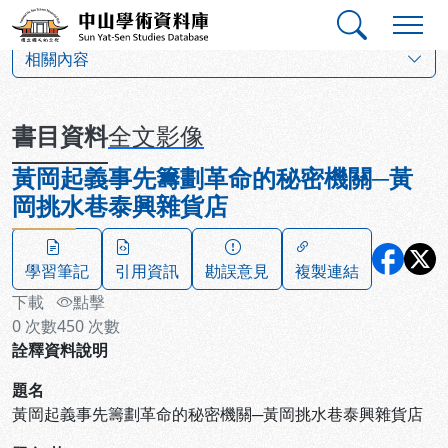
跳到主要內容
:::
:::
中山學術資料庫
:::
相關內容
書目資料
全文影像
黃岡起義事先籌劃革命的秘密機關─黃
岡挑水巷泰興雜貨店
學習筆記
引用資訊
勘誤意見
複製連結
下載
點擊
0
次數
450
次數
詮釋資料說明
題名
黃岡起義事先籌劃革命的秘密機關─黃岡挑水巷泰興雜貨店