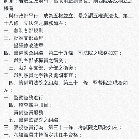
起見；若成立政府時，當取消正副會長。則四院各成獨立之
機關
，與行政部平行，成為五權並立。是之謂五權憲法也。第二
十八條 立法院之職務如左：
一、創制各部規則；
三、批准支部章程；
二、提議修改總章；
四、籌備國會組織。第二十九條 司法院之職務如左：
一、裁判各部或職員之衝突；
三、裁判各支部、分部之衝突；
二、裁判黨員之爭執及處罰事宜；
四、籌備司法院之組織。第三十 條 監督院之職務如
左：
一、監察黨務進行；
四、稽查黨中賬目；
二、責備黨員服務；
五、籌備監督院之組織。
三、察視黨員行為；第三十一條 考試院之職務如左：
一、考驗黨員才幹而定其任事資格；