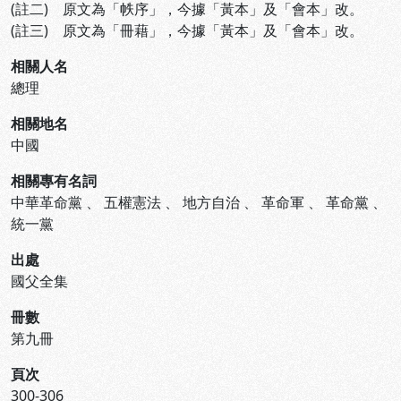
(註二) 原文為「帙序」，今據「黃本」及「會本」改。
(註三) 原文為「冊藉」，今據「黃本」及「會本」改。
相關人名
總理
相關地名
中國
相關專有名詞
中華革命黨
、
五權憲法
、
地方自治
、
革命軍
、
革命黨
、
統一黨
出處
國父全集
冊數
第九冊
頁次
300-306