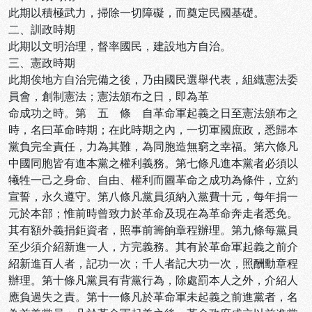
此期以積極武力，掃除一切障礙，而奠定民國基礎。
二、訓政時期
此期以文明治理，督率國民，建設地方自治。
三、憲政時期
此期俟地方自治完備之後，乃由國民選舉代表，組織憲法委
員會，創制憲法；憲法頒布之日，即為革
命成功之時。第 五 條 自革命軍起義之日至憲法頒布之
時，名曰革命時期；在此時期之內，一切軍國庶政，悉歸本
黨負完全責任，力為其難，為同胞造無窮之幸福。第六條凡
中國同胞皆有進本黨之權利義務。第七條凡進本黨者必須以
犧牲一己之身命、自由、權利而圖革命之成功為條件，立約
宣誓，永久遵守。第八條凡黨員須納入黨費十元，每年捐一
元於本部；惟前時曾致力於革命及現在為革命奔走者悉免。
其有額外義捐鉅資者，照事前籌餉章程辦理。第九條每黨員
至少須介紹新進一人，方完義務。其有於革命軍起義之前介
紹新進百人者，記功一次；千人者記大功一次，照酬勳章程
辦理。第十條凡黨員有背黨行為，除處罰本人之外，介紹人
應負過失之責。第十一條凡於革命軍未起義之前進黨者，名