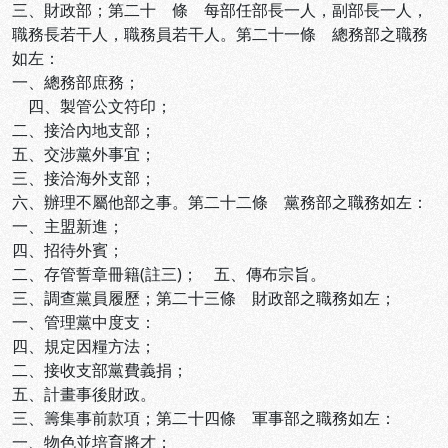
三、財政部；第二十 條 每部任部長一人，副部長一人，
職務長若干人，職務員若干人。第二十一條 總務部之職務
如左：
一、總務部庶務；
四、製管公文符印；
二、接洽內地支部；
五、交涉黨外事宜；
三、接洽海外支部；
六、辦理不屬他部之事。第二十二條 黨務部之職務如左：
一、主盟新進；
四、招待外賓；
二、存管誓章冊籍(註三)； 五、傳布宗旨。
三、調查黨員履歷；第二十三條 財政部之職務如左；
一、管理黨中度支：
四、規定因糧方法；
二、接收支部黨費義捐；
五、計畫事後財政。
三、籌集事前款項；第二十四條 軍事部之職務如左：
一、物色並培育將才；