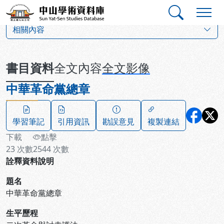
跳到主要內容
:::
:::
中山學術資料庫
:::
相關內容
書目資料
全文內容
全文影像
中華革命黨總章
學習筆記
引用資訊
勘誤意見
複製連結
下載
點擊
23
次數
2544
次數
詮釋資料說明
題名
中華革命黨總章
生平歷程