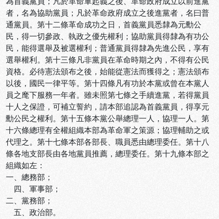
為首義黨員；凡於革命軍起義之後、革命政府成立以前進黨
者，名為協助黨員；凡於革命政府成立之後進黨者，名曰普
通黨員。第十二條革命成功之日，首義黨員悉隸為元勳公
民，得一切參政、執政之優先權利；協助黨員得隸為有功公
民，能得選舉及被選權利；普通黨員得隸為先進公民，享有
選舉權利。第十三條凡非黨員在革命時期之內，不得有公民
資格。必待憲法頒布之後，始能從憲法而獲得之；憲法頒布
以後，國民一律平等。第十四條凡有功於本黨或曾在本黨人
員之麾下服務一年者。雖未照第七條之手續進黨，若得黨員
十人之保證，可補立誓約，請本部追認為首義黨員，得享元
勳公民之權利。第十五條本黨公舉總理一人，協理一人。第
十六條總理有全權組織本部為革命軍之策源；協理輔助之或
代理之。第十七條本部各部長、職員悉由總理委任。第十八
條各地支部長由各地黨員推薦，總理委任。第十九條本部之
組織如左：
一、總務部；
四、軍事部；
二、黨務部；
五、政治部。