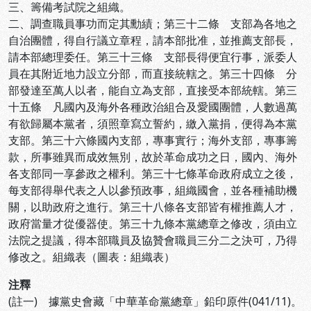
三、籌備考試院之組織。
二、調查職員事功而定其勳績；第三十二條 支部為各地之
自治團體，得自行議立章程，請本部批准，並推薦支部長，
請本部總理委任。第三十三條 支部長得便宜行事，派委人
員在其附近地力設立分部，而直接統轄之。第三十四條 分
部發達至萬人以者，能自立為支部，直接受本部統轄。第三
十五條 凡國內及海外各種政治組合及愛國團體，人數過萬
有欲歸屬本黨者，須照章寫立誓約，繳入黨捐，便得為本黨
支部。第三十六條國內支部，專事實行；海外支部，專事籌
款，所事雖異而成效無別，故於革命成功之日，國內、海外
各支部同一享參政之權利。第三十七條革命政府成立之後，
每支部得舉代表之人以參預政事，組織國會，並各種補助機
關，以助政府之進行。第三十八條各支部皆有權推薦人才，
政府當量才從優器使。第三十九條本黨總章之修改，須由立
法院之提議，得本部職員及協贊會職員三分二之決可，乃得
修改之。組織表（圖表：組織表）
注釋
(註一) 據黨史會藏「中華革命黨總章」鉛印原件(041/11)。