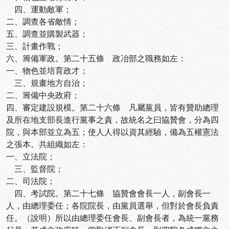
四、運動敵軍；
二、調查各省敵情；
五、調查並購製武器；
三、計畫作戰；
六、籌備軍政。第二十五條 政冶部之職務如左：
一、物色並培育政才；
三、規畫地方自治；
二、籌備中央政府；
四、審定建設規模。第二十六條 凡屬黨員，皆有贊助總理
及所在地支部長進行黨事之責，故統名之曰協贊會，分為四
院，與本部並立為五；使人人得以資其經驗，備為五權憲法
之張本。共組織如左：
一、立法院；
三、監督院；
二、司法院；
四、考試院。第二十七條 協贊會會長一人，副會長一
人，由總理委任；各院院長，由黨員選舉，但對於會長負責
任。（說明）所以由總理委任會長、副會長者，為統一黨務