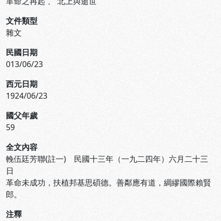
革命之再起
、
北上與逝世
文件類型
雜文
民國日期
013/06/23
西元日期
1924/06/23
國父年歲
59
全文內容
輓伍廷芳聯(註一) 民國十三年（一九二四年）六月二十三
日
革命未成功，扶植邦基思碩德。善鄰應有道，綢繆國際賴賢
郎。
注釋