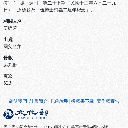
(註一) 據「週刊」第二十七期（民國十三年六月二十九
日）。原標題為「伍博士殉義二週年紀念」。
相關人名
伍廷芳
出處
國父全集
冊數
第九冊
頁次
623
:::
關於我們
|
計畫簡介
|
凡例說明
|
授權書下載
|
著作權宣告
國立國父紀念館地址：11073臺北市信義區仁愛路4段505號