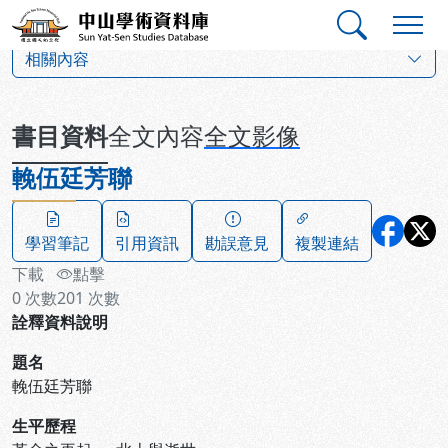
跳到主要內容
:::
:::
中山學術資料庫
:::
相關內容
書目資料
全文內容
全文影像
輓伍廷芳聯
學習筆記
引用資訊
勘誤意見
複製連結
下載
點擊
0
次數
201
次數
詮釋資料說明
題名
輓伍廷芳聯
生平歷程