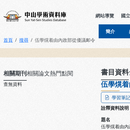
跳到主要內容
:::
:::
中山學術資料庫
網站導覽
國
簡介
首頁
搜尋
伍學熀着由內政部從優議卹令
:::
書目資料
相關期刊
相關論文
熱門點閱
伍學熀着
查無資料
學習筆
詮釋資料說明
題名
伍學熀着由內