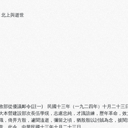
、
北上與逝世
政部從優議卹令(註一) 民國十三年（一九二四年）十月二十三
大本營建設部次長伍學熀，志慮忠純，才識諳練，歷年革命，效
職，倚畀方殷，遽聞溘逝，彌留之頃，猶殷殷以討賊為念，披閱
意。此令。中華民國十三年十月二十三日。