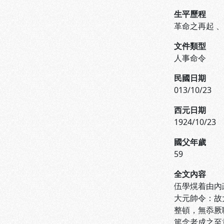
生平歷程
革命之再起
文件類型
人事命令
民國日期
013/10/23
西元日期
1924/10/23
國父年歲
59
全文內容
伍學熀着由內
大元帥令：故
整頓，無忝厥
篤念老成之至