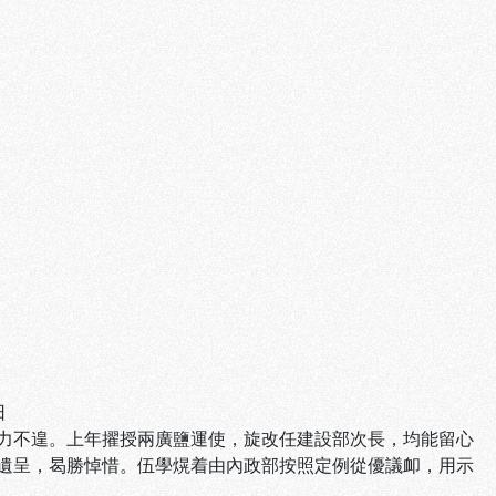
日
力不遑。上年擢授兩廣鹽運使，旋改任建設部次長，均能留心
遺呈，曷勝悼惜。伍學熀着由內政部按照定例從優議卹，用示