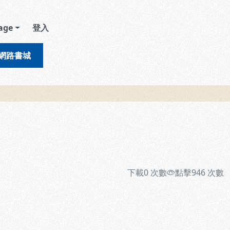
age
登入
網路書城
下載
0
次數
點擊
946
次數