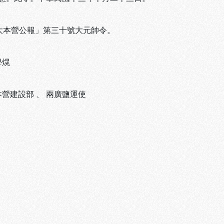
「大本營公報」第三十號大元帥令。
學熀
本營建設部
、
兩廣鹽運使