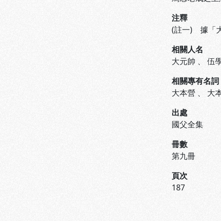
注釋
(註一) 據
相關人名
大元帥
、
伍
相關專有名詞
大本營
、
大
出處
國父全集
冊數
第九冊
頁次
187
:::