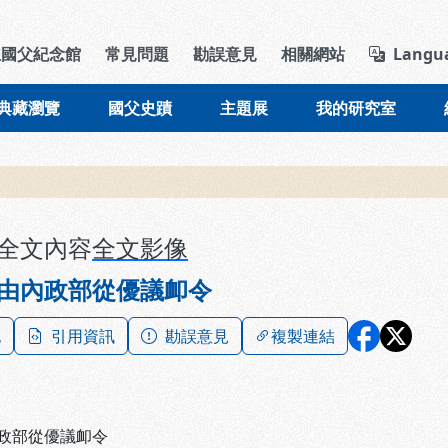
導覽列區塊
立國父紀念館
常見問題
勘誤意見
相關網站
Langu
典藏瀏覽
國父史蹟
主題展
我的研究室
全文內容
全文影像
由內政部從優議卹令
記
引用資訊
勘誤意見
複製連結
政部從優議卹令