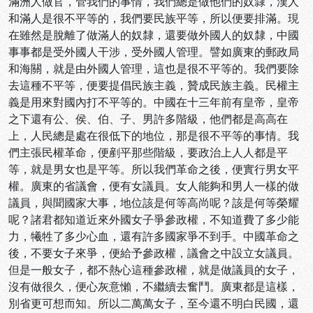
滿洲人做官，管我們的事情，我們總是做他們的奴隸，漢人
和滿人是很不平等的，我們要民族平等，所以便要排滿。現
在雖然是脫離了做滿人的奴隸，還要做外國人的奴隸，中國
事事都是受外國人干涉，受外國人管理。譬如廣東的郵政局
和海關，就是由外國人管理，這也是很不平等的。我們要除
去這種不平等，便要提倡民族主義，贊成民族主義。民權主
義是用來對國內打不平等的。中國在十三年前有皇帝，皇帝
之下還有公、侯、伯、子、男許多階級，他們都是高高在
上，人民總是處在很低下的地位，那是很不平等的事情。我
們主張民權革命，便剷平那些階級，要政治上人人都是平
等，就是男女也是平等。所以我們革命之後，便實行男女平
權。廣東的省議會，便有女議員。女人能夠和男人一樣的做
議員，與聞國家大事，地位該是何等高尚呢？該是何等榮耀
呢？諸君都知道近來外國女子爭參政權，不知道費了多少能
力，犧牲了多少心血，還有許多國家爭不到手。中國革命之
後，不要女子來爭，便給予參政權，議會之中設立女議員。
但是一般女子，都不熱心這種參政權，就是做議員的女子，
沒有做很久，便心灰意懶，不繼續去奮鬥。廣東都是這樣，
別省更可想而知。所以二萬萬女子，至今還不明白民國，還