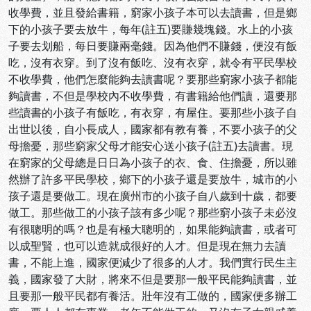
收學費，並且發給書籍，窮家小孩子本可以去讀書，但是鄉
下的小孩子要去放牛，每年(註五)要賺幾塊錢。水上的小孩
子要去划船，每日要賺兩毫錢。因為他們不賺錢，便沒有飯
吃，沒有衣穿。到了沒有飯吃、沒有衣穿，就令有平民學校
不收學費，他們怎麼能夠去讀書呢？要那些窮家小孩子都能
夠讀書，不但是學校內不收學費，有書籍給他們讀，還要那
些讀書的小孩子有飯吃，有衣穿，有屋住。要那些小孩子自
出世以後，自小長成人，國家都有教有養，不要小孩子的父
母擔憂，那些窮家父母才能安心送小孩子(註五)去讀書。現
在窮家的父母總是日日為小孩子的衣、食、住擔憂，所以雖
然辦了許多平民學校，鄉下的小孩子還是要放牛，城市的小
孩子還是要做工。現在廣州市的小孩子自八歲到十歲，都要
做工。那些做工的小孩子該有多少呢？那些窮小孩子未必沒
有很聰明的嗎？也是有極大聰明的，如果能夠讀書，或者可
以成聖賢，也可以造就成很好的人才。但是現在無力去讀
書，不能上進，國家便減少了很多的人才。我們實行民生主
義，國家發了大財，將來不但是要那一般平民能夠讀書，並
且要那一般平民都有養活。壯年沒有工做的，國家便多辦工