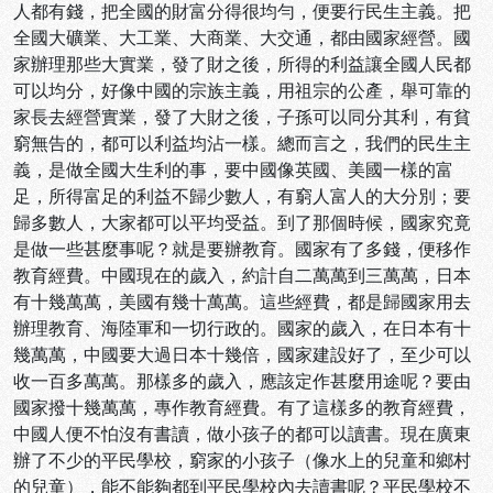
人都有錢，把全國的財富分得很均勻，便要行民生主義。把
全國大礦業、大工業、大商業、大交通，都由國家經營。國
家辦理那些大實業，發了財之後，所得的利益讓全國人民都
可以均分，好像中國的宗族主義，用祖宗的公產，舉可靠的
家長去經營實業，發了大財之後，子孫可以同分其利，有貧
窮無告的，都可以利益均沾一樣。總而言之，我們的民生主
義，是做全國大生利的事，要中國像英國、美國一樣的富
足，所得富足的利益不歸少數人，有窮人富人的大分別；要
歸多數人，大家都可以平均受益。到了那個時候，國家究竟
是做一些甚麼事呢？就是要辦教育。國家有了多錢，便移作
教育經費。中國現在的歲入，約計自二萬萬到三萬萬，日本
有十幾萬萬，美國有幾十萬萬。這些經費，都是歸國家用去
辦理教育、海陸軍和一切行政的。國家的歲入，在日本有十
幾萬萬，中國要大過日本十幾倍，國家建設好了，至少可以
收一百多萬萬。那樣多的歲入，應該定作甚麼用途呢？要由
國家撥十幾萬萬，專作教育經費。有了這樣多的教育經費，
中國人便不怕沒有書讀，做小孩子的都可以讀書。現在廣東
辦了不少的平民學校，窮家的小孩子（像水上的兒童和鄉村
的兒童），能不能夠都到平民學校內去讀書呢？平民學校不