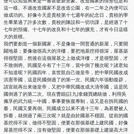
便可以知道將來是一番甚麼新景象。改造國家的情形也是和
這一樣。不過改造國家不是改造公園，在一二年之內便可以
做成功的。好像今天是貴校第十七週年的紀念日，貴校的學
生畢業過了許多次數，貴校的陳設和一切功課，是經過了十
七年的預備、十七年的改良和十七年的擴充，才有今日這樣
大的規模。
我們要創造一個新國家，不是像做一間普通的新屋，只要開
闢地基；要像做很高大的洋樓，要把地基挖得很深，屋基築
得很堅固，然後在這個屋基之上做成洋樓，才是很堅固，才
不致倒坍。民國至今有了十三年，當中倒了幾次呢？諸君知
不知道呢？民國四年，袁世凱自己做皇帝，把中華民國改成
洪憲帝國，這是民國倒過了的第一次。民國六年張勳復辟，
請宣統再出來做皇帝，又把中華民國改成大清帝國，這是民
國倒過了的第二次。現在曹錕(註九)拿錢買總統做，利用吳
佩孚的武力統一中國，事事要恢復專制，這又是在拆民國的
臺，民國又要再倒。民國成立以來不過十三年，為甚麼被人
拆臺，就倒過了兩三次呢？就是由於國基不穩固。從前的國
基挖得不深，做得不堅固，便要在那個基礎上建民國，好像
屋基挖得不深，沒有做堅固，便要在那個基礎上建築高大洋