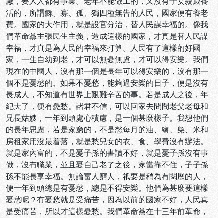
廠，要人人都有事業。老年不能做工的，又沒有子女親戚養
活的，所謂鰥、寡、孤、獨四種無告的人民，國家便有養老
費。國家的大作用，就是設官分治，替人民謀幸福的。像我
們革命黨主張民生主義，造成這樣的國家，才真是替人民謀
幸福，才真是為人民的幸福來打算。人民有了這樣的好國
家，一生自幼到老，才可以無憂無慮，才可以得安樂。我們
現在的中國人，沒有那一個是長年可以得安樂的，沒有那一
個不是憂愁的。如果不憂愁，能夠過安樂的日子，便是沒有
長成人，不知道有世界上艱難辛苦的事。若是成人之後，年
紀大了，便有憂愁。諸君不信，可以回家去問問老父老母和
兄長姑嫂，一年到頭處心積慮，是一個甚麼樣子。我想他們
的長年思慮，若是家窮的，不是愁每月的油、鹽、柴、米和
房租家用沒最着落，就是愁兒女的衣、食、學費沒有辦法。
就是家內富的，不是憂子孫的書讀不好，就是憂子孫沒有事
做，沒有職業，並且憂自己老了之後，家當靠不住，子子孫
孫不能長享幸福。無論富人窮人，祇要是稍為有閱歷的人，
便一年到頭總是有憂愁，總是不得安樂。他們為甚麼要這樣
憂愁呢？有憂愁就是受痛苦，因為以前的國家不好，人民真
是受痛苦，所以才這樣憂愁。我們革命黨在十三年前革命，