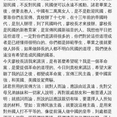
迎民國，不反對民國，民國便可以永遠不搖動。諸君畢業之
後，便要去教人，中國有二萬萬女人，是不是歡迎民國，都
要靠你們去宣傳。貴校辦了十七年，在十三年前的帝國時
代，是別人辦理，到了民國時代，廖校長才來接辦。廖校長
是民國的新教育家，是宣傳民國新福音的人。我想他平日把
這些道理，一定對你們是講得很多的，你們對於這些道理或
者是已經懂得很明白的。你們都是師範學生，畢業之後就要
做人師長，如果做師長的人都不明白民國的道理，我們便永
遠沒有希望造成民國的國基。
今天廖校長請我來講演，是有甚麼希望呢？我是一個革命
黨，是愛提倡革命的道理的。今日到貴校來講話，希望大家
聽了我的話之後，都變成革命黨，宣傳三民主義，要中國富
強，和英國、美國並駕齊驅。
諸君所用的宣傳方法：就對人而論，應該由近及遠，先對父
母兄弟姊妹和一切家人說明，再對親戚朋友和一般普通人說
明；就措詞而論，所說的話應該親切有味，要選擇人人所知
道的材料。譬如：宣傳民族主義，就要說這種主義，是用來
對外國人打不平等的。像從前滿人做中國的皇帝，到處都是