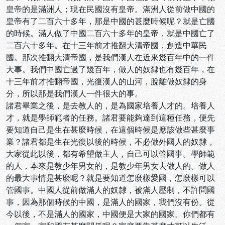
皇帝的是滿洲人；現在民國沒有皇帝。滿洲人從前做中國的
皇帝有了二百六十多年，那是中國的甚麼時候呢？就是亡國
的時候。滿人做了中國二百六十多年的皇帝，就是中國亡了
二百六十多年。在十三年前才推翻大清帝國，創造中華民
國。那次推翻大清帝國，是我們漢人在近來幾百年中的一件
大事。我們中國亡過了幾百年，做人的奴隸也有幾百年，在
十三年前才推翻帝國，光復漢人的山河，脫離做奴隸的身
分，所以那是我們漢人一件很大的事。
諸君畢業之後，是去教人的，是為國家培養人才的。培養人
才，就是學師範者的任務。諸君要能夠達到這種任務，便先
要知道自己是生在甚麼時候，在這個時候是應該做些甚麼事
業？諸君都是生在光復以後的時候，不必做外國人的奴隸，
大家從此以後，都有希望做主人，自己可以管國事。學師範
的人，本來是教少年男女的，是教少年男女去做人的。做人
的最大事情是甚麼呢？就是要知道怎麼樣愛國，怎麼樣可以
管國事。中國人從前做滿人的奴隸，被滿人壓制，不許問國
事，因為那個時候的中國，是滿人的國家，我們沒有份。從
今以後，不是滿人的國家，中國便是大家的國家。你們都有