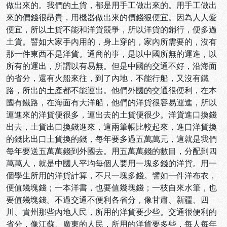
做出來的。我們的土貨，都是用手工做出來的。用手工做出
來的價錢很昂貴，用機器做出來的價錢狠便宜。因為人人愛
便宜，所以土貨不能和洋貨競爭，所以洋貨的銷行，便多過
土貨。譬如大家手內用的，身上穿的，家內所需要的，沒有
那一件東西不是洋貨。通商的事，是以中國所無的運進，以
所有的運出，所謂以有易無。但是中國的交通不好，沿海面
的省分，還有火船來往，到了內地，不能行船，又沒有鐵
路，所出的土產都不能運出。他們外國的交通很便利，在本
國有鐵路，在海面有大洋船，他們的洋貨很容易運進，所以
運進來的洋貨便很多，運出去的土貨便很少。洋貨進口換錢
出去，土貨出口換錢進來，這兩筆帳比較起來，進口洋貨換
的錢比出口土貨換的錢，每年要多過五萬萬元，這就是我們
每年要送五萬萬錢到外國去。用五萬萬錢的數目，分配到四
萬萬人，就是中國人平均每個人要用一塊多錢的洋貨。用一
個學生所用的洋貨計算，不只一塊多錢。譬如一件洋布衣，
便值幾塊錢；一本洋書，也要值幾塊錢；一枝自來水筆，也
要值幾塊錢。不過交通不便利各省分，像甘肅、新疆、四
川、貴州那些內地人民，所用的洋貨要少些。交通很便利的
省分，像江蘇、廣東的人民，所用的洋貨要多些，每人每年