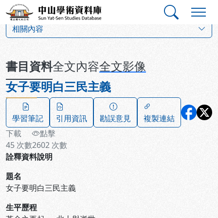
跳到主要內容
:::
:::
中山學術資料庫
:::
相關內容
書目資料
全文內容
全文影像
女子要明白三民主義
學習筆記
引用資訊
勘誤意見
複製連結
下載
點擊
45
次數
2602
次數
詮釋資料說明
題名
女子要明白三民主義
生平歷程