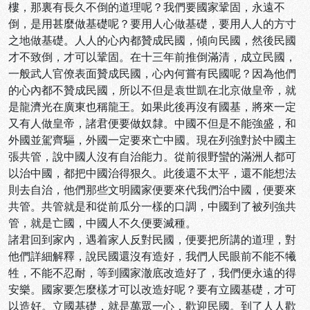
樓，那裏有長久不倒的道理呢？我們要國家鞏固，永遠不
倒，是用甚麼做基礎呢？要用人心做基礎，要用人人的方寸
之地做基礎。人人的心內都贊成民國，傾向民國，然後民國
才不致倒，才可以鞏固。在十三年前推倒滿清，成立民國，
一般武人官僚表面贊成民國，心內何嘗有民國呢？因為他們
的心內都不贊成民國，所以不但是袁世凱在北京做皇帝，就
是龍濟光在廣東也稱龍王。如果此後再沒有國基，將來一定
又有人做皇帝，諸君便要做奴隸。中國不但是不能強盛，和
外國並駕齊驅，外國一定要來亡中國。現在列強對於中國主
張共管，說中國人沒有自治能力。從前很野蠻的滿洲人都可
以治中國，都把中國治得狠久。此後還不太平，還不能想法
則去自治，他們那些文明國家便要來代我們治中國，便要來
共管。共管就是和從前瓜分一樣的口調，中國到了被列強共
管，就是亡國，中國人不久便要滅種。
諸君回到家內，遇着家人反對民國，便要把所講的道理，對
他們詳細解釋，說民國還沒有造好，我們人民眼前不能不犧
牲，不能不忍耐，等到國家澈底改造好了，我們便永遠的得
安樂。國家要怎麼樣才可以改造好呢？要有立國基礎，才可
以造好。立國基礎，就是萬眾一心，歡迎民國。到了人人歡