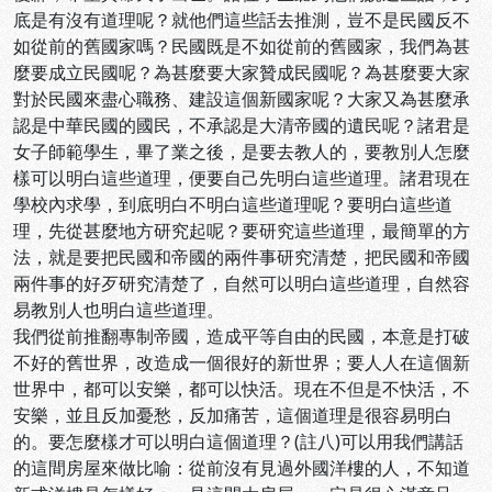
底是有沒有道理呢？就他們這些話去推測，豈不是民國反不
如從前的舊國家嗎？民國既是不如從前的舊國家，我們為甚
麼要成立民國呢？為甚麼要大家贊成民國呢？為甚麼要大家
對於民國來盡心職務、建設這個新國家呢？大家又為甚麼承
認是中華民國的國民，不承認是大清帝國的遺民呢？諸君是
女子師範學生，畢了業之後，是要去教人的，要教別人怎麼
樣可以明白這些道理，便要自己先明白這些道理。諸君現在
學校內求學，到底明白不明白這些道理呢？要明白這些道
理，先從甚麼地方研究起呢？要研究這些道理，最簡單的方
法，就是要把民國和帝國的兩件事研究清楚，把民國和帝國
兩件事的好歹研究清楚了，自然可以明白這些道理，自然容
易教別人也明白這些道理。
我們從前推翻專制帝國，造成平等自由的民國，本意是打破
不好的舊世界，改造成一個很好的新世界；要人人在這個新
世界中，都可以安樂，都可以快活。現在不但是不快活，不
安樂，並且反加憂愁，反加痛苦，這個道理是很容易明白
的。要怎麼樣才可以明白這個道理？(註八)可以用我們講話
的這間房屋來做比喻：從前沒有見過外國洋樓的人，不知道