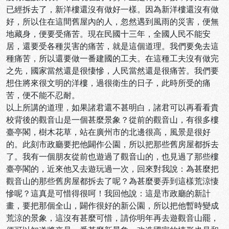
已經拆去了，新洋樓還沒有做好一樣。因為新洋樓還沒有做
好，所以住在這間舊屋內的人，忽然遇到風雨的災害，便無
地藏身，便要受痛苦。現在民國十三年，全國人民不能安
居，還要受各種災害的痛苦，就是這個道理。我們要免去這
種痛苦，所以還要做一番建國的工夫。在這種工夫沒有做完
之先，國家當然還是很悽慘，人民當然還是很痛苦。我們要
想住將來很文明的洋樓，過很衛生的日子，此時所受的痛
苦，便不能不忍耐。
以上所講的道理，如果諸君還不甚明白，諸君可以再看看貴
校背後的觀音山是一個甚麼景象？從前的觀音山，有很多樓
臺亭閣，樹木花草，站在廣州市的北邊很高，風景是很好
的。此刻市政廳要把他闢作公園，所以把那些舊房屋都拆去
了。我有一個朋友從前也遊過了觀音山的，也見過了那些樓
臺亭閣的，近來他又去遊玩過一次，回來對我說：為甚麼把
觀音山的那些舊房屋都拆去了呢？為甚麼要弄到這樣荒涼悽
慘呢？這真是可惜得很呵！我回他說：這是市政廳的新計
畫，要把那個全山，闢作很好的新公園，所以把他暫時變成
荒涼的景象，這沒有甚麼可惜，請你明年再去遊觀音山罷，