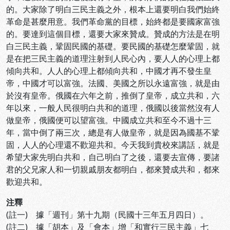
的。大家除了明白三民主義之外，根本上還要明白我們始終
革命是甚麼用意。我們革命黨的目標，始終都是要國家富強
的。要達到這個目標，還要大家來贊成。贊成的方法是在明
白三民主義，鞏固民國的基礎。要民國的基礎怎麼鞏固，就
是在把三民主義的道理注射到人民心內，要人人的心理上都
傾向共和。人人的心理上都傾向共和，中國才再不發生皇
帝，中國才可以富強。法國、美國之所以永遠富強，就是由
於沒有皇帝。俄國在六年之前，推倒了皇帝，成立共和，六
年以來，一般人民很明白共和的道理，俄國以後當然沒有人
做皇帝，俄國便可以望富強。中國成立共和至今不過十三
年，當中倒了兩三次，總是有人做皇帝，就是因為國基不鞏
固，人人的心理還不歡迎共和。今天我到貴校來講話，就是
希望大家先明白共和，自己明白了之後，還要去宣傳，要諸
君的父兄家人和一切親戚朋友都明白，都來贊成共和，都來
歡迎共和。
注釋
(註一) 據「週刊」第十九期（民國十三年五月四日）。
(註二) 據「胡本」及「會本」增「和實行三民主義」七