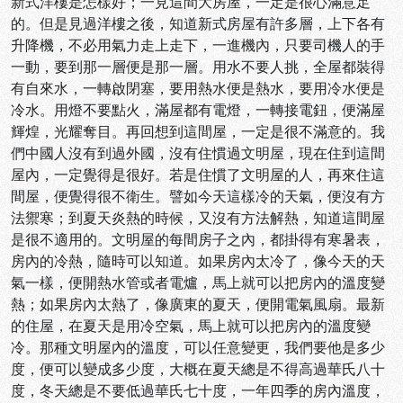
新式洋樓是怎樣好；一見這間大房屋，一定是很心滿意足
的。但是見過洋樓之後，知道新式房屋有許多層，上下各有
升降機，不必用氣力走上走下，一進機內，只要司機人的手
一動，要到那一層便是那一層。用水不要人挑，全屋都裝得
有自來水，一轉啟閉塞，要用熱水便是熱水，要用冷水便是
冷水。用燈不要點火，滿屋都有電燈，一轉接電鈕，便滿屋
輝煌，光耀奪目。再回想到這間屋，一定是很不滿意的。我
們中國人沒有到過外國，沒有住慣過文明屋，現在住到這間
屋內，一定覺得是很好。若是住慣了文明屋的人，再來住這
間屋，便覺得很不衛生。譬如今天這樣冷的天氣，便沒有方
法禦寒；到夏天炎熱的時候，又沒有方法解熱，知道這間屋
是很不適用的。文明屋的每間房子之內，都掛得有寒暑表，
房內的冷熱，隨時可以知道。如果房內太冷了，像今天的天
氣一樣，便開熱水管或者電爐，馬上就可以把房內的溫度變
熱；如果房內太熱了，像廣東的夏天，便開電氣風扇。最新
的住屋，在夏天是用冷空氣，馬上就可以把房內的溫度變
冷。那種文明屋內的溫度，可以任意變更，我們要他是多少
度，便可以變成多少度，大概在夏天總是不得高過華氏八十
度，冬天總是不要低過華氏七十度，一年四季的房內溫度，