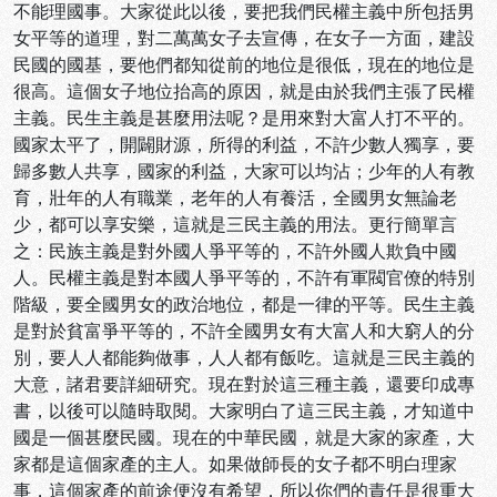
不能理國事。大家從此以後，要把我們民權主義中所包括男
女平等的道理，對二萬萬女子去宣傳，在女子一方面，建設
民國的國基，要他們都知從前的地位是很低，現在的地位是
很高。這個女子地位抬高的原因，就是由於我們主張了民權
主義。民生主義是甚麼用法呢？是用來對大富人打不平的。
國家太平了，開闢財源，所得的利益，不許少數人獨享，要
歸多數人共享，國家的利益，大家可以均沾；少年的人有教
育，壯年的人有職業，老年的人有養活，全國男女無論老
少，都可以享安樂，這就是三民主義的用法。更行簡單言
之：民族主義是對外國人爭平等的，不許外國人欺負中國
人。民權主義是對本國人爭平等的，不許有軍閥官僚的特別
階級，要全國男女的政治地位，都是一律的平等。民生主義
是對於貧富爭平等的，不許全國男女有大富人和大窮人的分
別，要人人都能夠做事，人人都有飯吃。這就是三民主義的
大意，諸君要詳細研究。現在對於這三種主義，還要印成專
書，以後可以隨時取閱。大家明白了這三民主義，才知道中
國是一個甚麼民國。現在的中華民國，就是大家的家產，大
家都是這個家產的主人。如果做師長的女子都不明白理家
事，這個家產的前途便沒有希望，所以你們的責任是很重大