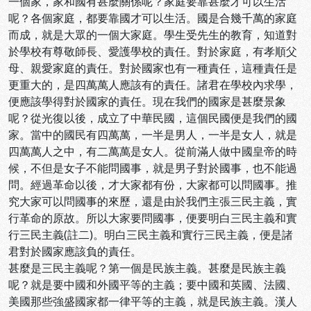
一個家，家和國有甚麼關係呢？家庭要靠甚麼才可以生活
呢？各個家庭，都要靠國才可以生活。國是合幾千萬的家庭
而成，就是大眾的一個大家庭。學生受先生的教育，知道對
於學校有尊敬師長、愛護學校的責任。對於家庭，有孝順父
母、親愛家庭的責任。對於國家也有一種責任，這種責任是
更重大的，是四萬萬人應該有的責任。諸君在學校內求學，
便應該學得對於國家的責任。現在我們的國家是甚麼景象
呢？從光復以後，成立了中華民國，這個民國便是我們的國
家。當中的國民有四萬萬，一半是男人，一半是女人，就是
四萬萬人之中，有二萬萬是女人。從前滿人做中國皇帝的時
候，不但是女子不能問國事，就是男子對於國事，也不能過
問。經過革命以後，才大家都有份，大家都可以問國事。推
究大家可以問國事的來歷，還是由於我們主張三民主義，實
行革命的原故。所以大家要問國事，便要明白三民主義和實
行三民主義(註二)。明白三民主義和實行三民主義，便是諸
君對於國家應該負的責任。
甚麼是三民主義呢？第一個是民族主義。甚麼是民族主義
呢？就是要中國和外國平等的主義；要中國和英國、法國、
美國那些強盛國家都一律平等的主義，就是民族主義。漢人