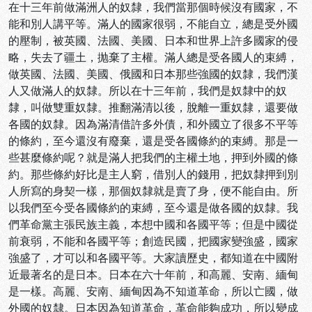
在十三年前做滿洲人的奴隸，我們當那個時候沒有國家，不
能和別人講平等。滿人的國家很弱，不能自立，總是受外國
的壓制，被英國、法國、美國、日本和世界上許多國家的侵
略，失去了疆土，抛棄了主權。滿人總是受各國人的束縛，
做英國、法國、美國、俄國和日本那些強國的奴隸，我們漢
人又做滿人的奴隸。所以在十三年前，我們是奴隸中的奴
隸，叫做雙重奴隸。推翻滿清以後，脫離一重奴隸，還要做
各國的奴隸。因為滿清借許多外債，和外國立了很多不平等
的條約，至今還沒有廢棄，還是受各國條約的束縛。那是一
些甚麼條約呢？就是滿人把我們的主權土地，押到外國的條
約。那些條約好比是主人窮，借別人的錢用，把奴隸押到別
人所寫的身契一樣，那個奴隸就是賣了身，便不能自由。所
以我們至今受各國條約的束縛，至今還是做各國的奴隸。我
們革命黨主張民族主義，本想中國和各國平等；但是中國從
前衰弱，不能和各國平等；創造民國，把國家變強盛，國家
強盛了，才可以和各國平等。大家讀歷史，都知道在中國附
近最著名的是日本。日本在六十年前，和高麗、安南、緬甸
是一樣。高麗、安南、緬甸因為不知道革命，所以亡國，做
外國的奴隸。日本因為知道革命，革命能夠成功，所以變成