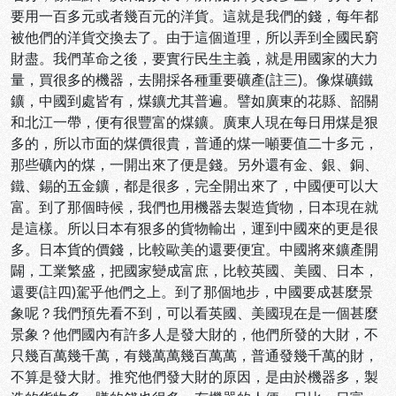
要用一百多元或者幾百元的洋貨。這就是我們的錢，每年都
被他們的洋貨交換去了。由于這個道理，所以弄到全國民窮
財盡。我們革命之後，要實行民生主義，就是用國家的大力
量，買很多的機器，去開採各種重要礦產(註三)。像煤礦鐵
鑛，中國到處皆有，煤鑛尤其普遍。譬如廣東的花縣、韶關
和北江一帶，便有很豐富的煤鑛。廣東人現在每日用煤是狠
多的，所以市面的煤價很貴，普通的煤一噸要值二十多元，
那些礦內的煤，一開出來了便是錢。另外還有金、銀、銅、
鐵、錫的五金鑛，都是很多，完全開出來了，中國便可以大
富。到了那個時候，我們也用機器去製造貨物，日本現在就
是這樣。所以日本有狠多的貨物輸出，運到中國來的更是很
多。日本貨的價錢，比較歐美的還要便宜。中國將來鑛產開
闢，工業繁盛，把國家變成富庶，比較英國、美國、日本，
還要(註四)駕乎他們之上。到了那個地步，中國要成甚麼景
象呢？我們預先看不到，可以看英國、美國現在是一個甚麼
景象？他們國內有許多人是發大財的，他們所發的大財，不
只幾百萬幾千萬，有幾萬萬幾百萬萬，普通發幾千萬的財，
不算是發大財。推究他們發大財的原因，是由於機器多，製