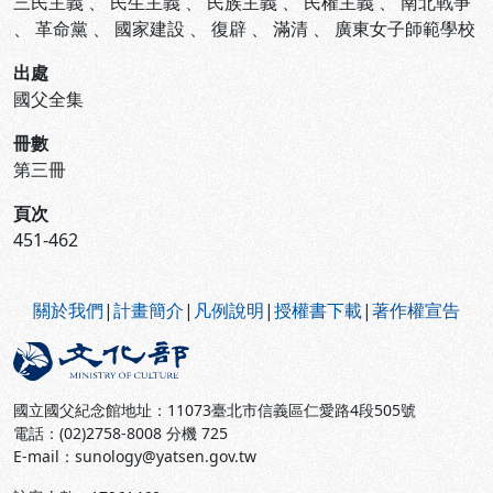
三民主義
、
民生主義
、
民族主義
、
民權主義
、
南北戰爭
、
革命黨
、
國家建設
、
復辟
、
滿清
、
廣東女子師範學校
出處
國父全集
冊數
第三冊
頁次
451-462
:::
關於我們
|
計畫簡介
|
凡例說明
|
授權書下載
|
著作權宣告
國立國父紀念館地址：11073臺北市信義區仁愛路4段505號
電話：(02)2758-8008 分機 725
E-mail：sunology@yatsen.gov.tw