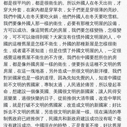
都是很平均的，都是很衛生的。所以外國人在冬天出街，才
穿大外套，在家內都是穿單衣，女子們更是穿很薄的亮紗。
我們中國人在冬天要吃火鍋，他們外國人在冬天要吃雪糕。
我們要像外國人那一樣的衛生，必要有那種文明屋的設備，
方可以成功。像這間舊式的房屋，我們要怎樣變熱，怎樣變
冷，可不可以做得到呢？大家沒有住慣外國文明屋的人，中
國的這種舊屋是怎樣不衛生，外國的那種新屋是怎樣很衛
生，或者還不甚知道；但是住慣了外國文明屋的人，一定很
感覺這種舊屋不衛生的不方便。我們在中國要想所住的房
屋，都是像外國房屋一樣的衛生，便要拆去這種不文明的舊
房屋，在這一塊地基，另外造成一所很文明的新洋樓。我們
對於國家也是一樣的道理。因為先知先覺的人，知道中國從
前不文明的舊國家，專制太過，人民過於痛苦，所以發起革
命，想建設一個像英國、美國很文明的新國家，讓人民得安
居樂業，過很快樂的日子。從前推倒大清帝國，改造中華民
國，就是打破不文明的舊國家，改造成文明的新國家；好比
拆去不文明的舊屋，另造很文明的新屋一樣。現在滿清的專
制舊政府已經推倒了，民國共和新政府建設成功沒有呢？毫
沒有建設成功。中國現在的時勢，正是青黃不接，好比舊屋