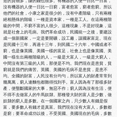
造的貨物多，賺的錢也很多。有機器的人便一日比一日富，
沒有機器的人便一日比一日窮，富者愈富，窮者愈窮。所以
他們的社會，小康之家是很少的，沒有中產階級，只有兩種
絕相懸殊的階級：一種是資本家，一種是工人。在這兩種階
級的中間，不窮不富的人很少。這種現象，不是好現象，這
就是社會上的毛病。我們革命成功，民國統一之後，要建設
成一個新國家，一定是要開礦，設工廠，謀國家富足。現在
是民國十三年，再過十三年，到民國二十六年，中國或者不
窮，也是像英國、美國一樣的富足，社會上也是像英國、美
國一樣生出兩種階級的人，一級是大富人，一級是大窮人，
中間沒有第三級的人民，那便是不均。我們現在是患貧，貧
窮就是我們的痛苦。英國、美國的毛病不是患貧，是患不
均。全國的財富，人民沒有分均勻，所以富人的財產常常到
幾萬萬，窮人連麵包都難得找到手。富人因為有了那樣多財
產，便壟斷國家的大事，無惡不作；窮人因為沒有生活，便
不得不去做富人的牛馬奴隸。那種發大財的富人是少數，做
奴隸的窮人是多數。在一個國家之內，只少數人有錢是假
富，要多數人有錢才是真富。我們現在沒有大富人，多數都
是窮；要革命成功以後，不受英國、美國現在的毛病，多數