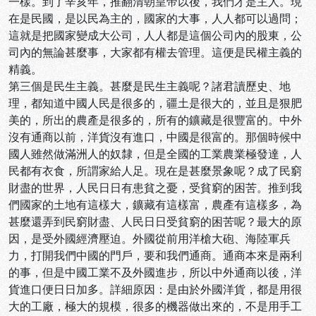
一樣。到了辛亥年，推翻清朝皇帝以後，我們才是主人。現
在是民國，是以民為主的，國家的大事，人人都可以過問；
這就是把國家變成大公司，人人都是這個公司內的股東，公
司內的無論甚麼事，大家都有權去管理。這便是民權主義的
精義。
第三個是民生主義。甚麼是民生主義呢？諸君讀歷史、地
理，都知道中國人民是很多的，疆土是很大的，並且是狠肥
美的，所出的農產是很多的，所有的鑛藏是很豐富的。中外
沒有通商以前，洋貨沒有進口，中國是很富的。那個時候中
國人雖然做滿洲人的奴隸，但是全國的工業農業極發達，人
民都有衣食，所謂家給人足。現在是甚麼景象呢？成了民窮
財盡的世界，人民日日有患貧之憂，受貧窮的困苦。推到我
們國家的土地有這樣大，鑛藏有這樣富，農產有這樣多，為
甚麼還弄到民窮財盡、人民日日受貧窮的困苦呢？最大的原
因，是受外國經濟壓迫。外國從前用洋槍大砲、海陸軍兵
力，打開我們中國的門戶，要和我們通商。通商本來是兩利
的事，但是中國工業不及外國進步，所以中外通商以後，洋
貨進口便日日加多。詳細原因：是由於外國洋貨，都是用很
大的工廠，極大的規模，很多的機器做出來的，不是用手工