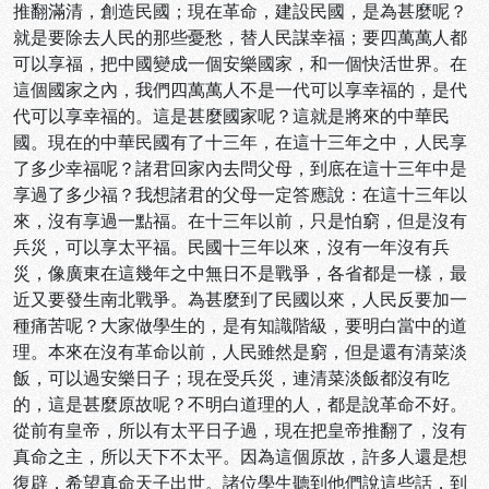
推翻滿清，創造民國；現在革命，建設民國，是為甚麼呢？
就是要除去人民的那些憂愁，替人民謀幸福；要四萬萬人都
可以享福，把中國變成一個安樂國家，和一個快活世界。在
這個國家之內，我們四萬萬人不是一代可以享幸福的，是代
代可以享幸福的。這是甚麼國家呢？這就是將來的中華民
國。現在的中華民國有了十三年，在這十三年之中，人民享
了多少幸福呢？諸君回家內去問父母，到底在這十三年中是
享過了多少福？我想諸君的父母一定答應說：在這十三年以
來，沒有享過一點福。在十三年以前，只是怕窮，但是沒有
兵災，可以享太平福。民國十三年以來，沒有一年沒有兵
災，像廣東在這幾年之中無日不是戰爭，各省都是一樣，最
近又要發生南北戰爭。為甚麼到了民國以來，人民反要加一
種痛苦呢？大家做學生的，是有知識階級，要明白當中的道
理。本來在沒有革命以前，人民雖然是窮，但是還有清菜淡
飯，可以過安樂日子；現在受兵災，連清菜淡飯都沒有吃
的，這是甚麼原故呢？不明白道理的人，都是說革命不好。
從前有皇帝，所以有太平日子過，現在把皇帝推翻了，沒有
真命之主，所以天下不太平。因為這個原故，許多人還是想
復辟，希望真命天子出世。諸位學生聽到他們說這些話，到