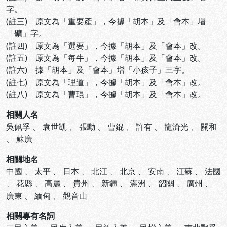
字。
(註三) 原文為「重要產」，今據「胡本」及「會本」增
「礦」字。
(註四) 原文為「選要」，今據「胡本」及「會本」改。
(註五) 原文為「每牛」，今據「胡本」及「會本」改。
(註六) 據「胡本」及「會本」增「小孩子」三字。
(註七) 原文為「理道」，今據「胡本」及「會本」改。
(註八) 原文為「曹琨」，今據「胡本」及「會本」改。
相關人名
吳佩孚
、
袁世凱
、
張勳
、
曹錕
、
許有
、
龍濟光
、
關和
、
蘇廣
相關地名
中國
、
太平
、
日本
、
北江
、
北京
、
安南
、
江蘇
、
法國
、
花縣
、
高麗
、
貴州
、
新疆
、
滿洲
、
韶關
、
廣州
、
廣東
、
緬甸
、
觀音山
相關專有名詞