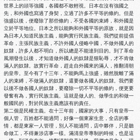
世界上的頭等強國，各國都不敢輕視。日本在沒有強國之
先，和外國也寫過了身契，立過了許多不平等的條約。但是
強盛以後，便廢除了那些條約，不受各國的束縛，和外國是
立於平等地位。日本之所以能夠和外國平等的原故，就是因
為日本人知道民族主義，能夠實行民族主義。我們從前提倡
革命，主張民族主義，不許外國人侵略中國，不做外國人的
奴隸，許多人都不明白，所以總是不能達到目的。到了革命
風潮發生以後，才知道做外國人的奴隸是狠恥辱，才不肯做
滿人的奴隸。故實行革命，趕走自外國來的滿人，推翻清朝
的皇帝。至今有了十三年，不能夠馬上強盛，雖然脫離了滿
人的束縛，不做滿人的奴隸，還要做各國人的奴隸。我們要
以後不做各國人的奴隸，要廢除一切不平等的條約，便更要
發奮有為，實行民族主義。這就是做人的、做學生的和做一
般國民的，對於民族主義應該有的責任。
第二個是民權主義。在十三年前，國家的大事，只有皇帝一
個人管，百姓都不能過問，好像一個東家生意，全店的事
情，都是東家一人管理，別人不能過問，店中夥伴，只是聽
命做工，不得兼涉店事一樣。滿清皇帝專制的時候，也是這