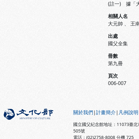
(註一) 據
相關人名
大元帥
、
王
出處
國父全集
冊數
第九冊
頁次
006-007
:::
關於我們
|
計畫簡介
|
凡例說明
國立國父紀念館地址：11073臺
505號
電話：(02)2758-8008 分機 725