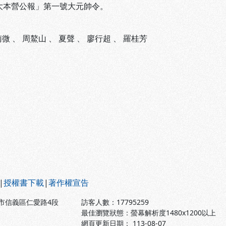
「大本營公報」第一號大元帥令。
南微
、
周鰲山
、
夏聲
、
廖行超
、
羅桂芳
|
授權書下載
|
著作權宣告
北市信義區仁愛路4段
訪客人數：
17795259
最佳瀏覽狀態：螢幕解析度1480x1200以上
網頁更新日期： 113-08-07