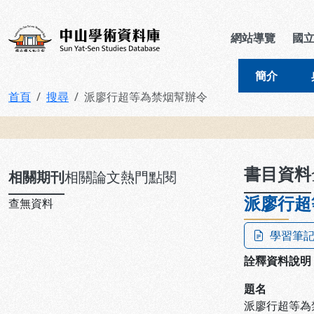
跳到主要內容
:::
:::
中山學術資料庫
網站導覽
國
簡介
首頁
搜尋
派廖行超等為禁烟幫辦令
:::
書目資料
相關期刊
相關論文
熱門點閱
派廖行超
查無資料
學習筆
詮釋資料說明
題名
派廖行超等為