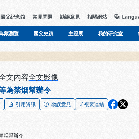
導覽列區塊
立國父紀念館
常見問題
勘誤意見
相關網站
Langu
典藏瀏覽
國父史蹟
主題展
我的研究室
全文內容
全文影像
等為禁烟幫辦令
記
引用資訊
勘誤意見
複製連結
禁烟幫辦令