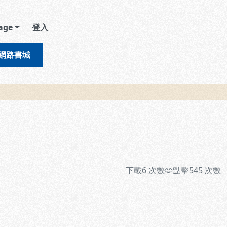
age
登入
網路書城
下載
6
次數
點擊
545
次數