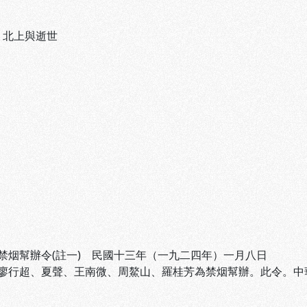
、
北上與逝世
禁烟幫辦令(註一) 民國十三年（一九二四年）一月八日
廖行超、夏聲、王南微、周鰲山、羅桂芳為禁烟幫辦。此令。中