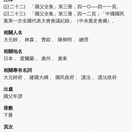
(註二十二) 「國父全集」第三冊，四一○──四一一頁。
(註二十三) 「國父全集」第三冊，四一二頁；「中國國民
黨第一次全國代表大會會議紀錄」（中央黨史會藏）。
相關人名
大元帥
、
林森
、
曹錕
、
陳炯明
、
總理
相關地名
日本
、
愛爾蘭
、
廣州
、
廣東
相關專有名詞
大元帥府
、
建國大綱
、
國民政府
、
護法
、
護法政府
出處
國父年譜
冊數
下冊
頁次