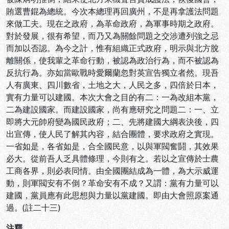
賄選曹錕為總統。今次本總理再回廣州，不是再拿護法問題
來做工夫。現在之政府，為革命政府，為軍事時期之政府。
對於發展，很有希望，而乃又為關餘問題之交涉遭列強之忌
而加以否認。為今之計，惟有組織正式政府，明示與北方脫
離關係，使我輩之革命行動，被認為政治行為，而不被認為
反抗行為。亦如當歐戰時愛爾蘭忽對英宣告獨立者然。現吾
人有廣東、四川數省，土地之大，人民之多，四倍於日本，
實有力量可以建國。本次大會之目的有二：一為改組本黨，
二為建設國家。而建設國家，尚有應研究之問題二：一、立
即將大元帥府變為國民政府；二、先將建國大綱表決後，四
出宣傳，使人民了解其內容，結合團體，要求政府之實現。
一省如是，各省如是，合全國民意，以與軍閥奮鬪，其效果
必大。從前吾人乏具體條理，今則有之。若以之宣傳於士農
工商各界，則必表同情。由全國團結成為一體，為大示威運
動，則軍閥安有不倒？革命安有不成？又謂：黨有力量可以
建國，黨員應有此思想與力量以黨建國。即由大會照原案通
過。(註二十三)
注釋