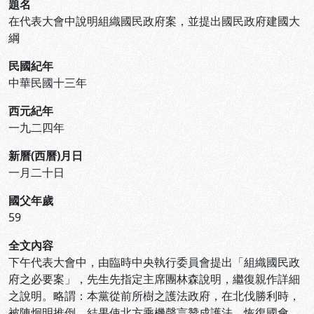
題名
在代表大會中說明組織國民政府案，並提出國民政府建國大
綱
民國紀年
中華民國十三年
西元紀年
一九二四年
新曆(西曆)月日
一月二十日
國父年歲
59
全文內容
下午代表大會中，由臨時中央執行委員會提出「組織國民政
府之必要案」，先生先指定主席團林森說明，繼復親作詳細
之說明。略謂：本黨從前所樹之護法政府，在北伐勝利時，
被陳炯明推倒，結果使北方乘機聲言贊成護法，恢復國會，