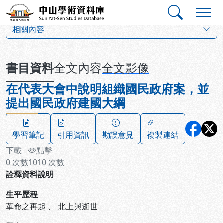
跳到主要內容
:::
:::
中山學術資料庫
:::
相關內容
書目資料
全文內容
全文影像
在代表大會中說明組織國民政府案，並
提出國民政府建國大綱
學習筆記
引用資訊
勘誤意見
複製連結
下載
點擊
0
次數
1010
次數
詮釋資料說明
生平歷程
革命之再起
、
北上與逝世