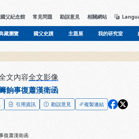
導覽列區塊
立國父紀念館
常見問題
勘誤意見
相關網站
Langu
典藏瀏覽
國父史蹟
主題展
我的研究室
全文內容
全文影像
籌餉事復蕭漢衛函
記
引用資訊
勘誤意見
複製連結
事復蕭漢衛函