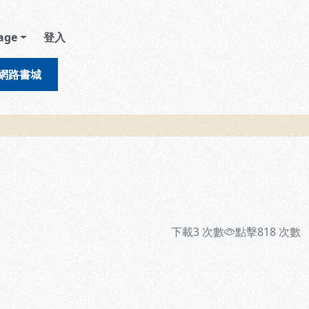
age
登入
網路書城
下載
3
次數
點擊
818
次數