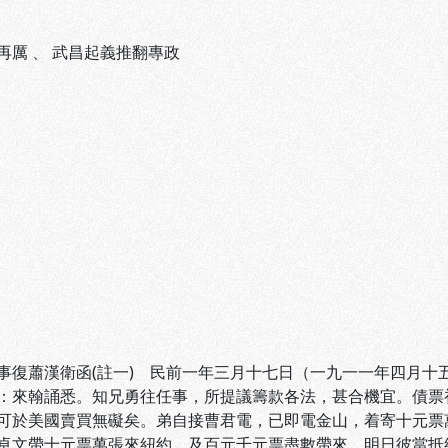
再厲
、
武昌起義推翻專政
事復蕭漢衛函(註一) 民前一年三月十七日（一九一一年四月十
：來翰誦悉。知兄勇往任事，所提議籌款各法，甚合機宜。債票
可於美國賣買無礙矣。弟自接曹君電，已即電金山，着寄十元票
卓文帶十元票萬張來紐約，及百元千元票盡數帶來，明日彼當抵