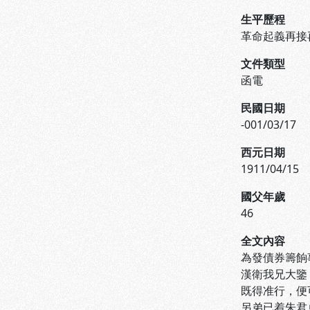
生平歷程
革命起義再接
文件類型
函電
民國日期
-001/03/17
西元日期
1911/04/15
國父年歲
46
全文內容
為發債券籌餉
漢衛我兄大鑒
既得准行，便
另弟已着朱君