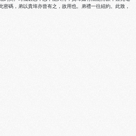
此密碼，弟以貴埠亦曾有之，故用也。弟禮一往紐約。此致，