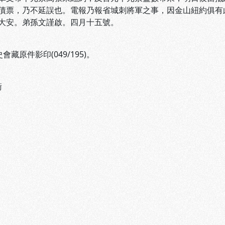
債票，乃不延誤也。電報乃報省城刺將軍之事，因金山紐約俱有
大安。弟孫文謹啟。四月十五號。
會藏原件影印(049/195)。
衛