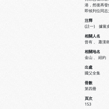
港，然後再發
即候列位同志
注釋
(註一) 據黨史
相關人名
曾有
、
蕭漢
相關地名
金山
、
紐約
出處
國父全集
冊數
第四冊
頁次
153