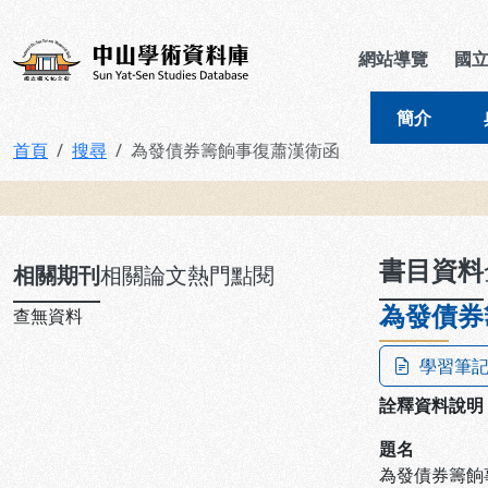
跳到主要內容
:::
:::
中山學術資料庫
網站導覽
國
簡介
首頁
搜尋
為發債券籌餉事復蕭漢衛函
:::
書目資料
相關期刊
相關論文
熱門點閱
為發債券
查無資料
學習筆
詮釋資料說明
題名
為發債券籌餉