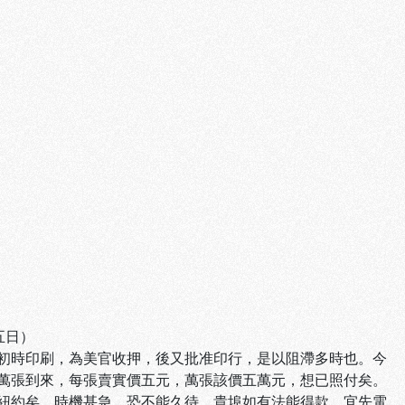
五日）
初時印刷，為美官收押，後又批准印行，是以阻滯多時也。今
萬張到來，每張賣實價五元，萬張該價五萬元，想已照付矣。
紐約矣。時機甚急，恐不能久待，貴埠如有法能得款，宜先電