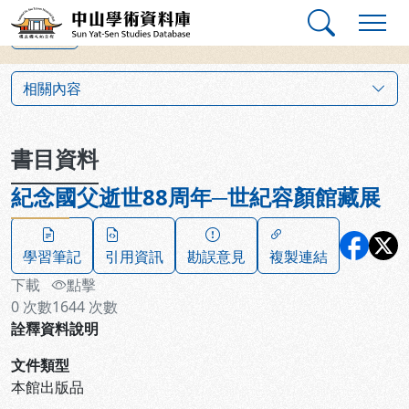
跳到主要內容
:::
:::
中山學術資料庫
上一筆
:::
相關內容
書目資料
紀念國父逝世88周年─世紀容顏館藏展
學習筆記
引用資訊
勘誤意見
複製連結
下載
點擊
0
次數
1644
次數
詮釋資料說明
文件類型
本館出版品