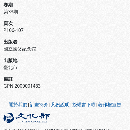
卷期
第33期
頁次
P106-107
出版者
國立國父紀念館
出版地
臺北市
備註
GPN:2009001483
:::
關於我們
|
計畫簡介
|
凡例說明
|
授權書下載
|
著作權宣告