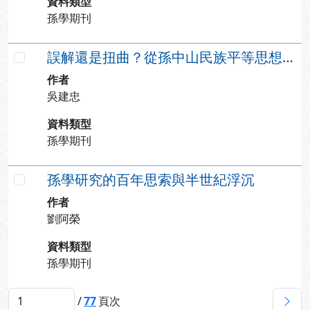
資料類型
孫學期刊
誤解還是扭曲？從孫中山民族平等思想看大陸新疆棉事件
勾選
作者
吳建忠
資料類型
孫學期刊
孫學研究的百年思索與半世紀浮沉
勾選
作者
劉阿榮
資料類型
孫學期刊
下
/
77
頁次