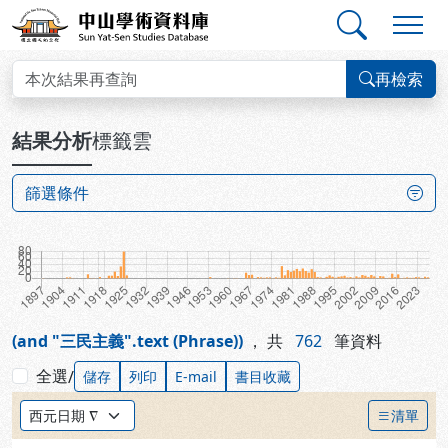
跳到主要內容
:::
:::
中山學術資料庫
查詢結果
再檢索
:::
結果分析
標籤雲
篩選條件
(and "三民主義".text (Phrase))
，
共
762
筆資料
全選
/
儲存
列印
E-mail
書目收藏
排序方式：
清單