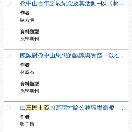
孫中山百年誕辰紀念及其活動─以《蔣中正日記》為中心的討論
勾選
作者
歐素瑛
資料類型
孫學期刊
陳誠對孫中山思想的認識與實踐—以石叟檔案為中心的探討
勾選
作者
林威杰
資料類型
孫學期刊
由
三
民
主
義
的連環性論公務職場霸凌—以勞發署北分署為例
勾選
作者
張子麟