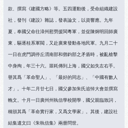
款、撰寫《建國方略》等。五四運動後，受命組織建設
社，發刊《建設》雜誌，發表論文，以資響應。九年
夏，奉國父命往漳州慰勞援閩粵軍，並促陳炯明回師廣
東，驅逐桂系軍閥，又赴廣東發動各地民軍。九月二十
一日在虎門調停丘渭南部和鄧鈞部之矛盾時，被亂槍擊
中身殉，年三十六。噩耗傳到上海，國父如失左右手。
譽其爲「革命聖人」、「最好的同志」、「中國有數人
才」。十年二月廿七日，國父參加朱氏追悼大會並撰寫
輓文。十月一日廣州州執信學校開學，國父親臨致詞，
稱頒其爲「革命實行家，又爲文學家」。其後，建設社
結集遺文曰《朱執信集》兩册問世。