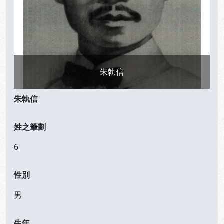
朱執信
朱執信
姓之筆劃
6
性別
男
生年