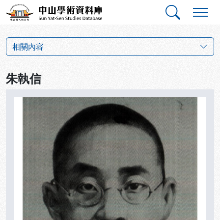
跳到主要內容
:::
:::
中山學術資料庫
革命群英小傳
相關內容
朱執信