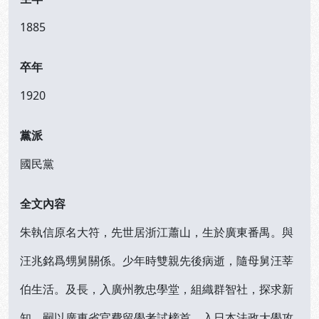
1885
卒年
1920
黨派
國民黨
全文內容
朱執信原名大符，先世居浙江蕭山，生於廣東番禺。與
汪兆銘爲甥舅關係。少年時雙親先後病逝，隨母舅汪莘
伯生活。及長，入廣州教忠學堂，組織群智社，探求新
知。嗣以廣東省官費留學考試榜首，入日本法政大學攻