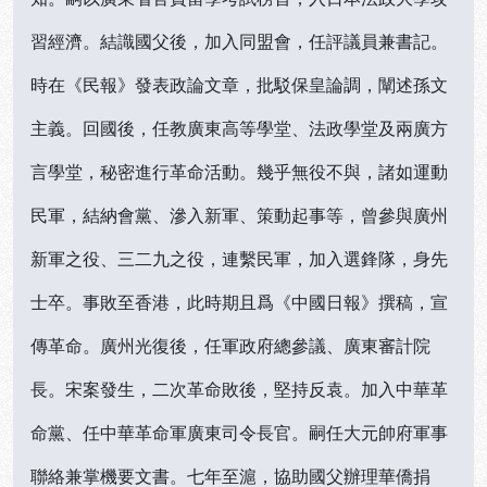
習經濟。結識國父後，加入同盟會，任評議員兼書記。
時在《民報》發表政論文章，批駁保皇論調，闡述孫文
主義。回國後，任教廣東高等學堂、法政學堂及兩廣方
言學堂，秘密進行革命活動。幾乎無役不與，諸如運動
民軍，結納會黨、滲入新軍、策動起事等，曾參與廣州
新軍之役、三二九之役，連繫民軍，加入選鋒隊，身先
士卒。事敗至香港，此時期且爲《中國日報》撰稿，宣
傳革命。廣州光復後，任軍政府總參議、廣東審計院
長。宋案發生，二次革命敗後，堅持反袁。加入中華革
命黨、任中華革命軍廣東司令長官。嗣任大元帥府軍事
聯絡兼掌機要文書。七年至滬，協助國父辦理華僑捐