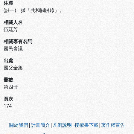
注釋
(註一) 據「共和關鍵錄」。
相關人名
伍廷芳
相關專有名詞
國民會議
出處
國父全集
冊數
第四冊
頁次
174
:::
關於我們
|
計畫簡介
|
凡例說明
|
授權書下載
|
著作權宣告