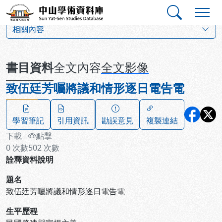
跳到主要內容
:::
:::
中山學術資料庫
:::
相關內容
書目資料
全文內容
全文影像
致伍廷芳囑將議和情形逐日電告電
學習筆記
引用資訊
勘誤意見
複製連結
下載
點擊
0
次數
502
次數
詮釋資料說明
題名
致伍廷芳囑將議和情形逐日電告電
生平歷程