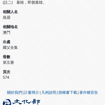
(註二) 慕韓，即鄧慕韓。
相關人名
孫眉
相關地名
澳門
出處
國父全集
冊數
第五冊
頁次
574
:::
關於我們
|
計畫簡介
|
凡例說明
|
授權書下載
|
著作權宣告