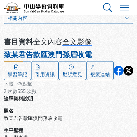
跳到主要內容
:::
:::
中山學術資料庫
:::
相關內容
書目資料
全文內容
全文影像
致某君告款匯澳門孫眉收電
學習筆記
引用資訊
勘誤意見
複製連結
下載
點擊
2
次數
555
次數
詮釋資料說明
題名
致某君告款匯澳門孫眉收電
生平歷程