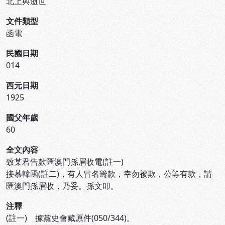
北上與逝世
文件類型
函電
民國日期
014
西元日期
1925
國父年歲
60
全文內容
致某君告款匯澳門孫眉收電(註一)
接慕韓函(註二)，有人冒名籌款，幸勿被欺，公等有款，請
匯澳門孫眉收，乃妥。孫文叩。
注釋
(註一) 據黨史會藏原件(050/344)。