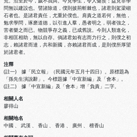
荒。沿至於今，歲不我與。今見學生，令人健羨；益見非學
問無以建設也。譬諸除道，僕則披荊斬棘也，諸君則駕梁砌
石者也。是諸君責任，尤重於僕也。肩責之道若何，無他，
勉求學問，琢磨道德，以引進人羣，愚者明之，弱者強之，
苦者樂之而已。物競爭存之義，已成舊說。今則人類進化，
非相匡相助，無以自存。倘諸君如有志而力行之，則僕之初
志，賴諸君而達，共和新國，亦賴諸君而成，是則僕所厚望
於諸君者。
注釋
(註一) 據「民立報」（民國元年五月十四日）。原標題為
「孫先生演說辭」。今標題據「中宣新編」及「會本」。
(註二) 據「中宣新編」及「會本」增「負責」二字。
相關人名
廖得山
相關地名
中國
、
武漢
、
香山
、
香港
、
廣州
、
檀香山