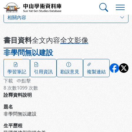
跳到主要內容
:::
:::
中山學術資料庫
:::
相關內容
書目資料
全文內容
全文影像
非學問無以建設
學習筆記
引用資訊
勘誤意見
複製連結
下載
點擊
8
次數
1099
次數
詮釋資料說明
題名
非學問無以建設
生平歷程