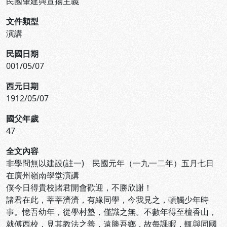
民國肇建與宣揚主義
文件類型
演講
民國日期
001/05/07
西元日期
1912/05/07
國父年歲
47
全文內容
非學問無以建設(註一) 民國元年（一九一二年）五月七日
在廣州嶺南學堂演講
僕今日得貴校諸君開會歡迎，不勝欣謝！
諸君在此，莘莘濟濟，有緣同學，今我見之，頓觸少年時
事。憶吾幼年，從學村塾，僅識之無。不數年得至檀香山，
就傅西校，見其教法之善，遠勝吾鄉，故每課暇，輒與同國