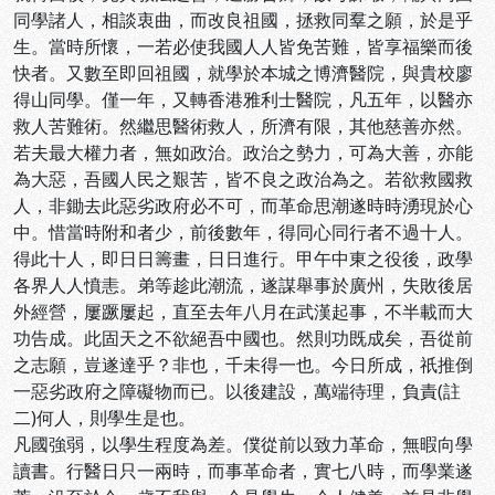
同學諸人，相談衷曲，而改良祖國，拯救同羣之願，於是乎
生。當時所懷，一若必使我國人人皆免苦難，皆享福樂而後
快者。又數至即回祖國，就學於本城之博濟醫院，與貴校廖
得山同學。僅一年，又轉香港雅利士醫院，凡五年，以醫亦
救人苦難術。然繼思醫術救人，所濟有限，其他慈善亦然。
若夫最大權力者，無如政治。政治之勢力，可為大善，亦能
為大惡，吾國人民之艱苦，皆不良之政治為之。若欲救國救
人，非鋤去此惡劣政府必不可，而革命思潮遂時時湧現於心
中。惜當時附和者少，前後數年，得同心同行者不過十人。
得此十人，即日日籌畫，日日進行。甲午中東之役後，政學
各界人人憤恚。弟等趁此潮流，遂謀舉事於廣州，失敗後居
外經營，屢蹶屢起，直至去年八月在武漢起事，不半載而大
功告成。此固天之不欲絕吾中國也。然則功既成矣，吾從前
之志願，豈遂達乎？非也，千未得一也。今日所成，祇推倒
一惡劣政府之障礙物而已。以後建設，萬端待理，負責(註
二)何人，則學生是也。
凡國強弱，以學生程度為差。僕從前以致力革命，無暇向學
讀書。行醫日只一兩時，而事革命者，實七八時，而學業遂