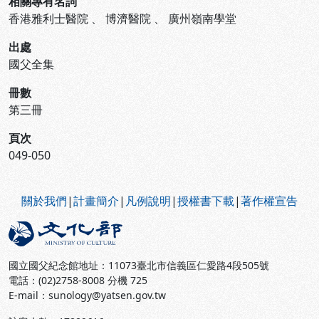
相關專有名詞
香港雅利士醫院
、
博濟醫院
、
廣州嶺南學堂
出處
國父全集
冊數
第三冊
頁次
049-050
:::
關於我們
|
計畫簡介
|
凡例說明
|
授權書下載
|
著作權宣告
國立國父紀念館地址：11073臺北市信義區仁愛路4段505號
電話：(02)2758-8008 分機 725
E-mail：sunology@yatsen.gov.tw