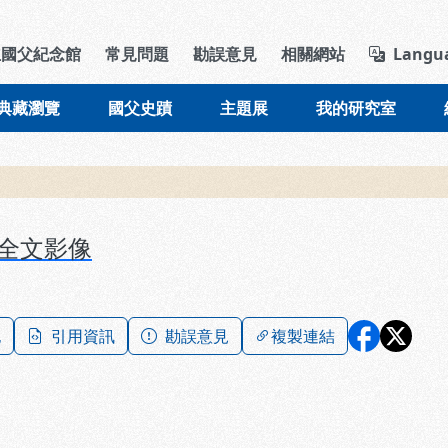
導覽列區塊
立國父紀念館
常見問題
勘誤意見
相關網站
Langu
典藏瀏覽
國父史蹟
主題展
我的研究室
全文影像
記
引用資訊
勘誤意見
複製連結