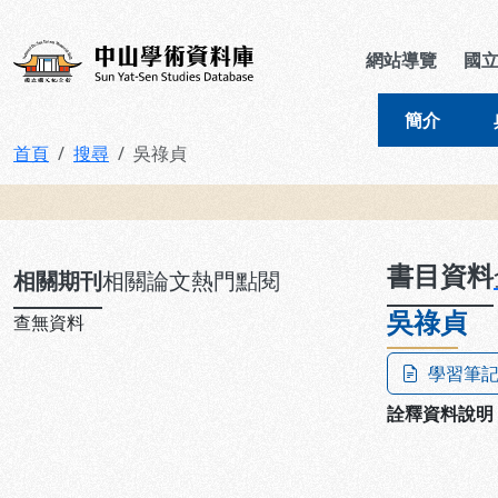
跳到主要內容
:::
:::
中山學術資料庫
網站導覽
國
簡介
首頁
搜尋
吳祿貞
:::
書目資料
相關期刊
相關論文
熱門點閱
吳祿貞
查無資料
學習筆
詮釋資料說明