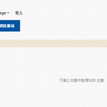
age
登入
網路書城
下載
2
次數
點擊
628
次數