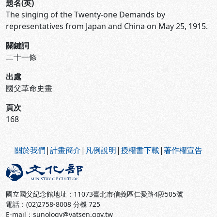
題名(英)
The singing of the Twenty-one Demands by
representatives from Japan and China on May 25, 1915.
關鍵詞
二十一條
出處
國父革命史畫
頁次
168
:::
關於我們
|
計畫簡介
|
凡例說明
|
授權書下載
|
著作權宣告
國立國父紀念館地址：11073臺北市信義區仁愛路4段505號
電話：(02)2758-8008 分機 725
E-mail：sunology@yatsen.gov.tw