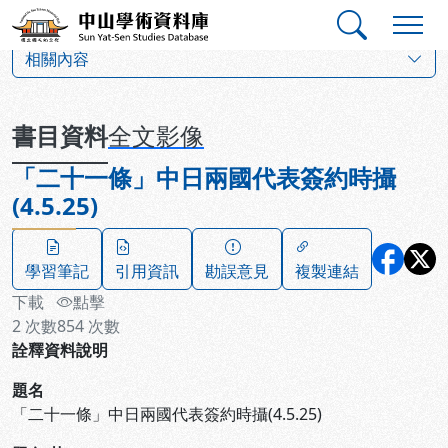
跳到主要內容
:::
:::
中山學術資料庫
:::
相關內容
書目資料
全文影像
「二十一條」中日兩國代表簽約時攝
(4.5.25)
學習筆記
引用資訊
勘誤意見
複製連結
下載
點擊
2
次數
854
次數
詮釋資料說明
題名
「二十一條」中日兩國代表簽約時攝(4.5.25)