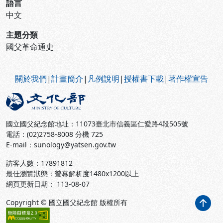
語言
中文
主題分類
國父革命通史
:::
關於我們
|
計畫簡介
|
凡例說明
|
授權書下載
|
著作權宣告
國立國父紀念館地址：11073臺北市信義區仁愛路4段505號
電話：(02)2758-8008 分機 725
E-mail：sunology@yatsen.gov.tw
訪客人數：
17891812
最佳瀏覽狀態：螢幕解析度1480x1200以上
網頁更新日期： 113-08-07
Copyright © 國立國父紀念館 版權所有