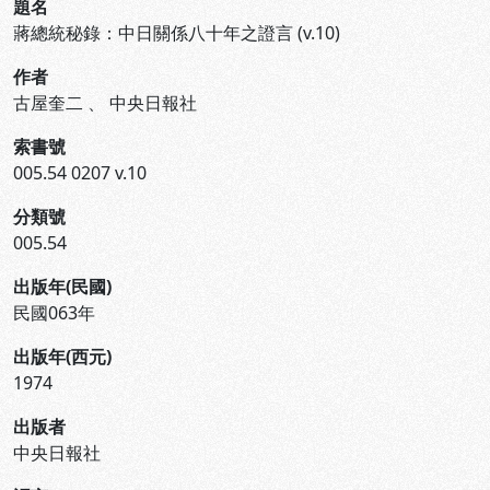
題名
蔣總統秘錄：中日關係八十年之證言 (v.10)
作者
古屋奎二
、
中央日報社
索書號
005.54 0207 v.10
分類號
005.54
出版年(民國)
民國063年
出版年(西元)
1974
出版者
中央日報社