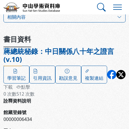
跳到主要內容
:::
:::
中山學術資料庫
:::
相關內容
書目資料
蔣總統秘錄：中日關係八十年之證言
(v.10)
學習筆記
引用資訊
勘誤意見
複製連結
下載
點擊
0
次數
512
次數
詮釋資料說明
館藏登錄號
00000006434