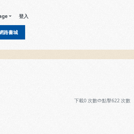
age
登入
網路書城
下載
0
次數
點擊
622
次數