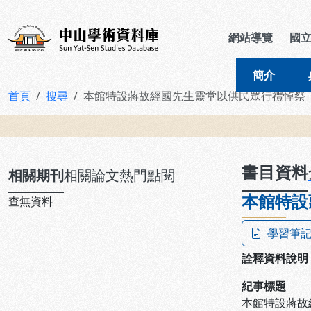
跳到主要內容
:::
:::
中山學術資料庫
網站導覽
國
簡介
首頁
搜尋
本館特設蔣故經國先生靈堂以供民眾行禮悼祭
:::
書目資料
相關期刊
相關論文
熱門點閱
本館特設
查無資料
學習筆
詮釋資料說明
紀事標題
本館特設蔣故