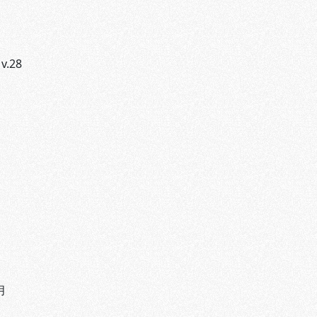
 v.28
月