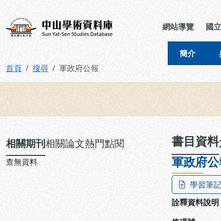
跳到主要內容
:::
:::
中山學術資料庫
網站導覽
國
簡介
首頁
搜尋
軍政府公報
:::
書目資料
相關期刊
相關論文
熱門點閱
軍政府公
查無資料
學習筆
詮釋資料說明