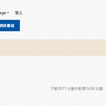
age
登入
網路書城
下載
3571
次數
點擊
1636
次數