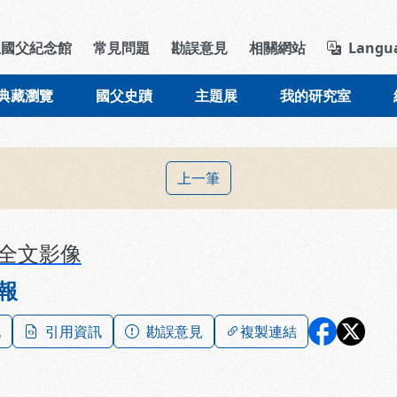
導覽列區塊
立國父紀念館
常見問題
勘誤意見
相關網站
Langu
典藏瀏覽
國父史蹟
主題展
我的研究室
上一筆
全文影像
報
記
引用資訊
勘誤意見
複製連結