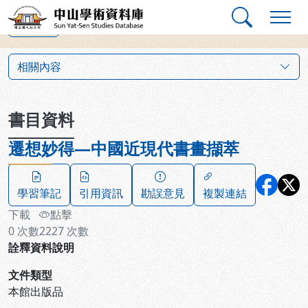
跳到主要內容
:::
:::
中山學術資料庫
上一筆
:::
相關內容
書目資料
遷想妙得—中國近現代書畫擷萃
學習筆記
引用資訊
勘誤意見
複製連結
下載
點擊
0
次數
2227
次數
詮釋資料說明
文件類型
本館出版品