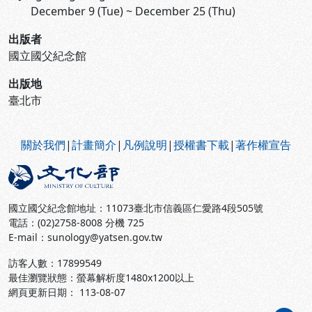
December 9 (Tue) ~ December 25 (Thu)
出版者
國立國父紀念館
出版地
臺北市
:::
關於我們
|
計畫簡介
|
凡例說明
|
授權書下載
|
著作權宣告
國立國父紀念館地址：11073臺北市信義區仁愛路4段505號
電話：(02)2758-8008 分機 725
E-mail：sunology@yatsen.gov.tw
訪客人數：
17899549
最佳瀏覽狀態：螢幕解析度1480x1200以上
網頁更新日期： 113-08-07