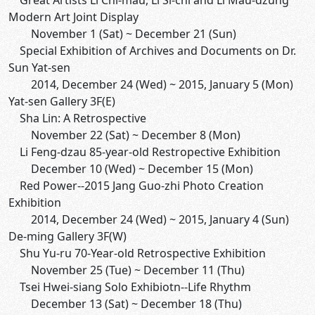
Great Artists Li Chi-mau, Li Si-chi and Li Mau-dzung
Modern Art Joint Display
November 1 (Sat) ~ December 21 (Sun)
Special Exhibition of Archives and Documents on Dr.
Sun Yat-sen
2014, December 24 (Wed) ~ 2015, January 5 (Mon)
Yat-sen Gallery 3F(E)
Sha Lin: A Retrospective
November 22 (Sat) ~ December 8 (Mon)
Li Feng-dzau 85-year-old Restropective Exhibition
December 10 (Wed) ~ December 15 (Mon)
Red Power--2015 Jang Guo-zhi Photo Creation
Exhibition
2014, December 24 (Wed) ~ 2015, January 4 (Sun)
De-ming Gallery 3F(W)
Shu Yu-ru 70-Year-old Retrospective Exhibition
November 25 (Tue) ~ December 11 (Thu)
Tsei Hwei-siang Solo Exhibiotn--Life Rhythm
December 13 (Sat) ~ December 18 (Thu)