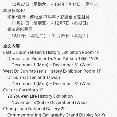
12月27日（星期六）～104年1月14日（星期三）
翠溪藝廊 B1
印象•臺灣—傅松座2014年水彩畫全省巡迴展
11月21日（星期五）～12月7日（星期日）
張清宗彩墨展
12月9日（星期二）～12月25日（星期四）
全文內容
East Dr. Sun Yat-sen's History Exhibition Room 1F
Democratic Pioneer Dr. Sun Yat-sen 1866-1925
December 1 (Mon) ~ December 31 (Wed)
West Dr. Sun Yat-sen's History Exhibition Room 1F
Dr. Sun Yat-sen and Taiwan
December 1 (Mon) ~ December 31 (Wed)
Culture Corridors 1F
Yu You-ren Life History Exhibition
November 8 (Sat) ~ December 3 (Wed)
Chung-shan National Gallery 2F
Commemorating Calligraphy Grand Display for Yu