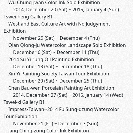
Wu Chung-jwan Color Ink Solo Exhibition
2014, December 20 (Sat) ~ 2015, January 4 (Sun)
Tswei-heng Gallery B1
West and East Culture Art with No Judgyment
Exhibition
November 29 (Sat) ~ December 4 (Thu)
Qian Qiong-ju Watercolor Landscape Solo Exhibition
December 6 (Sat) ~ December 11 (Thu)
2014 Su Yi-rung Oil Painting Exhibition
December 13 (Sat) ~ December 18 (Thu)
Xin Yi Painting Society Taiwan Tour Exhibition
December 20 (Sat) ~ December 25 (Thu)
Chen Bau-wen Porcelain Painting Art Exhibition
2014, December 27 (Sat) ~ 2015, January 14 (Wed)
Tswei-xi Gallery B1
Impress•Taiwan--2014 Fu Sung-dzung Watercolor
Tour Exhibition
November 21 (Fri) ~ December 7 (Sun)
Jang Ching-zong Color Ink Exhibiton