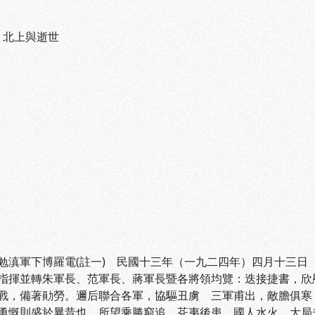
、
北上與逝世
勉滇軍下博羅電(註一) 民國十三年（一九二四年）四月十三日
指揮並轉朱軍長、范軍長、蔣軍長暨各將領均覽：迭接捷書，欣
戰，備著勛勞。邇后聯合各軍，協驅丑虜 三軍甫出，敵膽俱寒
勇慨則盛於曩昔也。所望乘勝窮追，芟夷後患，國人水火，大局