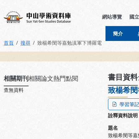
跳到主要內容
:::
:::
中山學術資料庫
網站導覽
國
簡介
首頁
搜尋
致楊希閔等嘉勉滇軍下博羅電
:::
書目資料
相關期刊
相關論文
熱門點閱
致楊希閔
查無資料
學習筆
詮釋資料說明
題名
致楊希閔等嘉