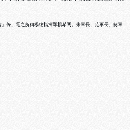
官」條。電之所稱楊總指揮即楊希閔。朱軍長、范軍長、蔣軍