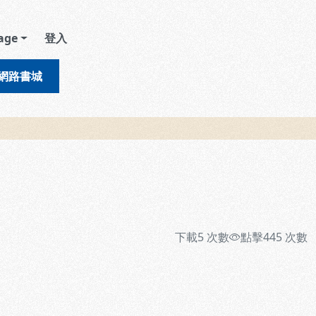
age
登入
網路書城
下載
5
次數
點擊
445
次數