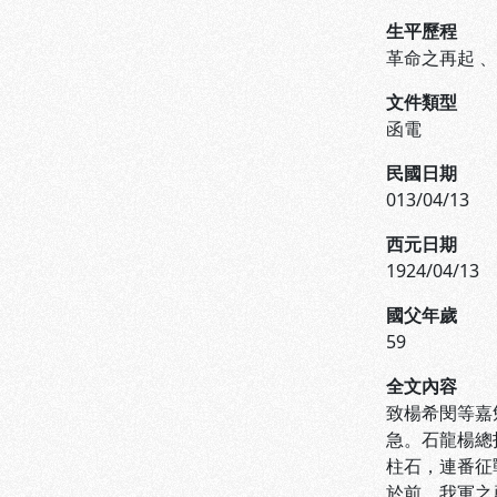
生平歷程
革命之再起
文件類型
函電
民國日期
013/04/13
西元日期
1924/04/13
國父年歲
59
全文內容
致楊希閔等嘉
急。石龍楊總
柱石，連番征
於前，我軍之