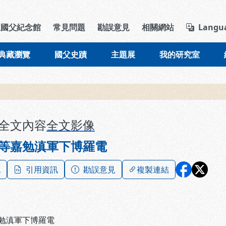
導覽列區塊
立國父紀念館
常見問題
勘誤意見
相關網站
Langu
典藏瀏覽
國父史蹟
主題展
我的研究室
全文內容
全文影像
等嘉勉滇軍下博羅電
記
引用資訊
勘誤意見
複製連結
勉滇軍下博羅電