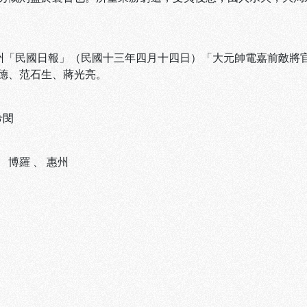
廣州「民國日報」（民國十三年四月十四日）「大元帥電嘉前敵將
、范石生、蔣光亮。
希閔
、
博羅
、
惠州