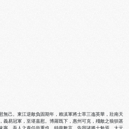
慰無己。東江逆敵負固期年，賴滇軍將士萃三迤英華，壯南天
，義易冠軍，至堪嘉慰。博羅既下，惠州可克，殘敵之狼狽甚
未寧，吾人之責任尚重也。特復數言，告我諸將士勉焉。大元