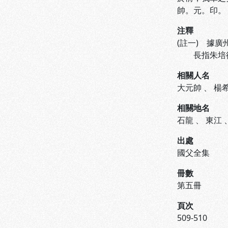
帥。元。印。
注釋
(註一) 據
長指朱培德
相關人名
大元帥
、
楊
相關地名
石龍
、
東江
出處
國父全集
冊數
第五冊
頁次
509-510