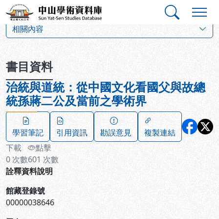
跳到主要內容
:::
:::
中山學術資料庫
:::
相關內容
書目資料
治統與道統：從中國文化看國父與故總
統孫蔣二公及當前之學術界
學習筆記
引用資訊
勘誤意見
複製連結
下載
點擊
0
次數
601
次數
詮釋資料說明
館藏登錄號
00000038646