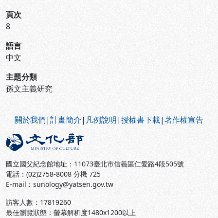
頁次
8
語言
中文
主題分類
孫文主義研究
:::
關於我們
|
計畫簡介
|
凡例說明
|
授權書下載
|
著作權宣告
國立國父紀念館地址：11073臺北市信義區仁愛路4段505號
電話：(02)2758-8008 分機 725
E-mail：sunology@yatsen.gov.tw
訪客人數：
17819260
最佳瀏覽狀態：螢幕解析度1480x1200以上