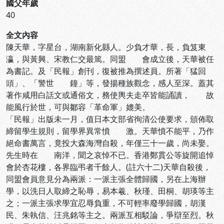
國父年歲
40
全文內容
陳天華，字星台，湖南新化縣人。少負才華，長，負笈東
瀛，與黃興、宋教仁交最篤。同盟 會成立後，天華被任
為書記。及「民報」創刊，復被推為撰述員。所著「猛回
頭」、「警世 鐘」等，發揚種族觀念，感人至深。蓋其
著作咸用白話文或通俗文，務使輿夫走卒皆能誦讀， 故
能風行於世，可與鄒容「革命軍」媲美。
「民報」出版未一月，值日本文部省徇清公使要求，頒佈取
締留學生規則，留學界異常憤 激。天華憤不能平，乃作
絕命書萬言，竟投大森海灣自殺，年僅三十一歲，尚未娶。
先生時在 南洋，聞之哀悼不已。香港鄭貫公等旋開追悼
會於杏花樓，各界臨弔者千餘人。(註六十二)天華自殺後，
同盟會員意見分為兩派：一派主張全體歸國，另在上海辦
學，以洗日人取締之恥辱，易本羲、秋瑾、田桐、胡瑛等主
之；一派主張求學宜忍辱負重，不可輕率廢學歸國，胡漢
民、朱執信、汪兆銘等主之。兩派互相駁論，爭辯至烈。秋