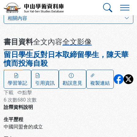
跳到主要內容
:::
:::
中山學術資料庫
:::
相關內容
書目資料
全文內容
全文影像
留日學生反對日本取締留學生，陳天華
憤而投海自殺
學習筆記
引用資訊
勘誤意見
複製連結
下載
點擊
6
次數
680
次數
詮釋資料說明
生平歷程
中國同盟會的成立