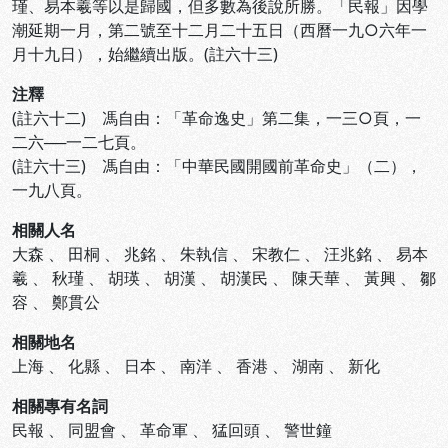
瑾、易本羲等以是歸國，但多數為後說所勝。「民報」因學
潮延期一月，第二號至十二月二十五日（西曆一九○六年一
月十九日），始繼續出版。(註六十三)
注釋
(註六十二) 馮自由：「革命逸史」第二集，一三○頁，一
二六──一二七頁。
(註六十三) 馮自由：「中華民國開國前革命史」（二），
一九八頁。
相關人名
大森
、
田桐
、
兆銘
、
朱執信
、
宋教仁
、
汪兆銘
、
易本
羲
、
秋瑾
、
胡瑛
、
胡漢
、
胡漢民
、
陳天華
、
黃興
、
鄒
容
、
鄭貫公
相關地名
上海
、
化縣
、
日本
、
南洋
、
香港
、
湖南
、
新化
相關專有名詞
民報
、
同盟會
、
革命軍
、
猛回頭
、
警世鐘