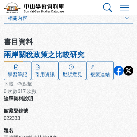
跳到主要內容
:::
:::
中山學術資料庫
:::
相關內容
書目資料
兩岸關稅政策之比較研究
學習筆記
引用資訊
勘誤意見
複製連結
下載
點擊
0
次數
617
次數
詮釋資料說明
館藏登錄號
022333
題名