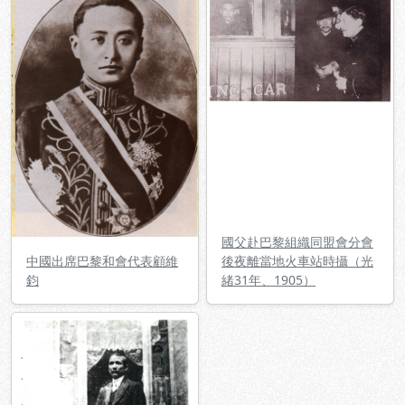
國父赴巴黎組織同盟會分會
中國出席巴黎和會代表顧維
後夜離當地火車站時攝（光
鈞
緒31年、1905）