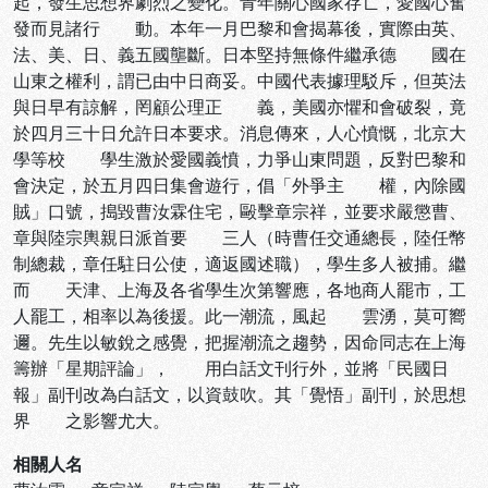
起，發生思想界劇烈之變化。青年關心國家存亡，愛國心奮
發而見諸行 動。本年一月巴黎和會揭幕後，實際由英、
法、美、日、義五國壟斷。日本堅持無條件繼承德 國在
山東之權利，謂已由中日商妥。中國代表據理駁斥，但英法
與日早有諒解，罔顧公理正 義，美國亦懼和會破裂，竟
於四月三十日允許日本要求。消息傳來，人心憤慨，北京大
學等校 學生激於愛國義憤，力爭山東問題，反對巴黎和
會決定，於五月四日集會遊行，倡「外爭主 權，內除國
賊」口號，搗毀曹汝霖住宅，毆擊章宗祥，並要求嚴懲曹、
章與陸宗輿親日派首要 三人（時曹任交通總長，陸任幣
制總裁，章任駐日公使，適返國述職），學生多人被捕。繼
而 天津、上海及各省學生次第響應，各地商人罷市，工
人罷工，相率以為後援。此一潮流，風起 雲湧，莫可嚮
邇。先生以敏銳之感覺，把握潮流之趨勢，因命同志在上海
籌辦「星期評論」， 用白話文刊行外，並將「民國日
報」副刊改為白話文，以資鼓吹。其「覺悟」副刊，於思想
界 之影響尤大。
相關人名