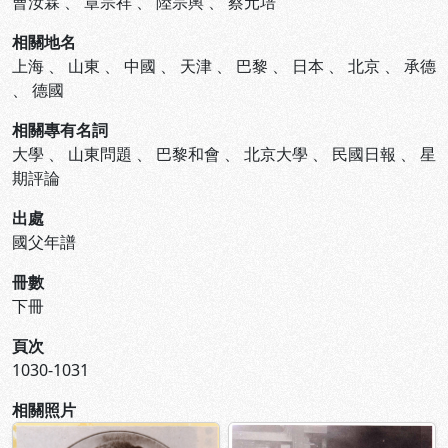
曹汝霖
、
章宗祥
、
陸宗輿
、
蔡元培
相關地名
上海
、
山東
、
中國
、
天津
、
巴黎
、
日本
、
北京
、
承德
、
德國
相關專有名詞
大學
、
山東問題
、
巴黎和會
、
北京大學
、
民國日報
、
星
期評論
出處
國父年譜
冊數
下冊
頁次
1030-1031
相關照片