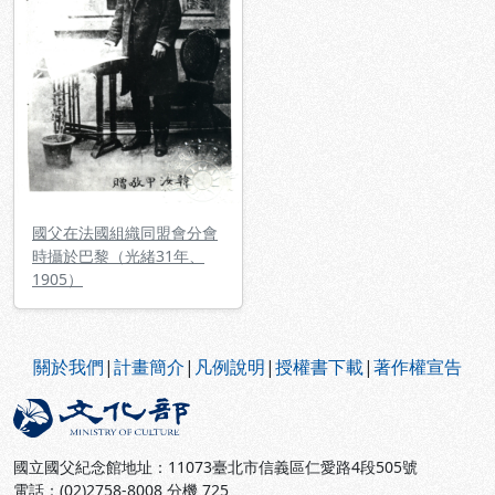
國父在法國組織同盟會分會
時攝於巴黎（光緒31年、
1905）
:::
關於我們
|
計畫簡介
|
凡例說明
|
授權書下載
|
著作權宣告
國立國父紀念館地址：11073臺北市信義區仁愛路4段505號
電話：(02)2758-8008 分機 725