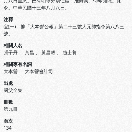
月八日呈悉。已有明令分別任命，准辭矣。仰即知照。此
令。中華民國十三年八月八日。
注釋
(註一) 據「大本營公報」第二十三號大元帥指令第八八三
號。
相關人名
張子丹
、
黃昌
、
黃昌穀
、
趙士養
相關專有名詞
大本營
、
大本營會計司
出處
國父全集
冊數
第九冊
頁次
134