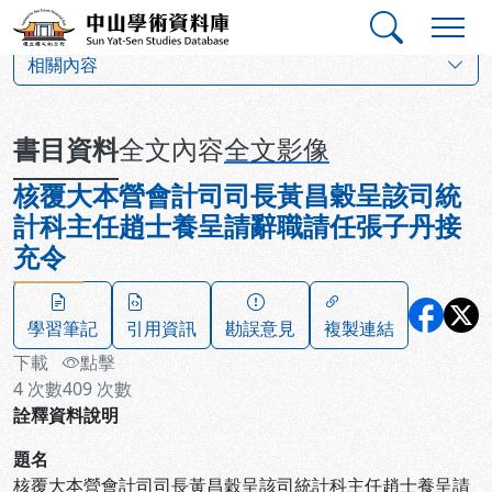
跳到主要內容
:::
:::
中山學術資料庫
:::
相關內容
書目資料
全文內容
全文影像
核覆大本營會計司司長黃昌穀呈該司統
計科主任趙士養呈請辭職請任張子丹接
充令
學習筆記
引用資訊
勘誤意見
複製連結
下載
點擊
4
次數
409
次數
詮釋資料說明
題名
核覆大本營會計司司長黃昌穀呈該司統計科主任趙士養呈請