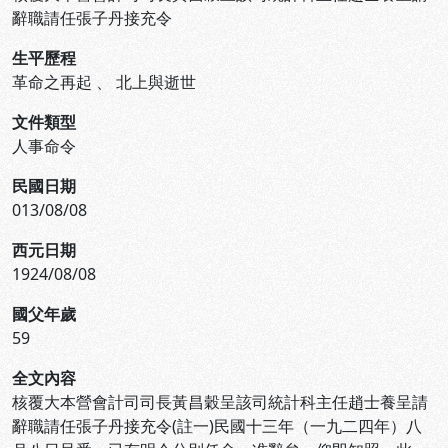
辭職請任張子丹接充令
生平歷程
革命之再起
、
北上與逝世
文件類型
人事命令
民國日期
013/08/08
西元日期
1924/08/08
國父年歲
59
全文內容
核覆大本營會計司司長黃昌穀呈該司統計科主任趙士養呈請
辭職請任張子丹接充令(註一)民國十三年（一九二四年）八