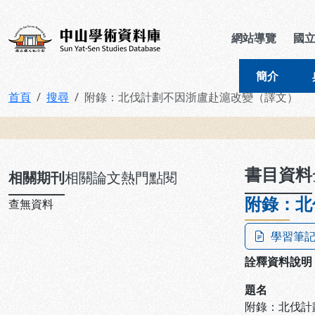
跳到主要內容
:::
:::
中山學術資料庫
網站導覽
國
簡介
首頁
搜尋
附錄：北伐計劃不因浙盧赴滬改變（譯文）
:::
書目資料
相關期刊
相關論文
熱門點閱
附錄：北
查無資料
學習筆
詮釋資料說明
題名
附錄：北伐計