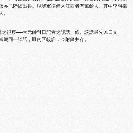
張亦已陸續出兵。現我軍準備入江西者有萬餘人。其中李明揚
人。
滬之視察──大元帥對日記者之談話」條。談話最先以日文
屬同一談話，唯內容較詳，今附錄并存。