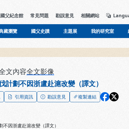
導覽列區塊
立國父紀念館
常見問題
勘誤意見
相關網站
Langu
典藏瀏覽
國父史蹟
主題展
我的研究室
全文內容
全文影像
伐計劃不因浙盧赴滬改變（譯文）
記
引用資訊
勘誤意見
複製連結
劃不因浙盧赴滬改變（譯文）