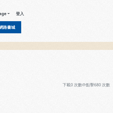
age
登入
網路書城
下載
0
次數
點擊
680
次數