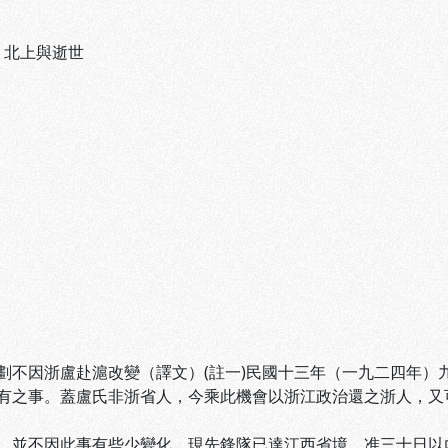
、
北上與逝世
劃不因浙盧赴滬改變（譯文）(註一)民國十三年（一九二四年）
有之事。蓋盧氏非浙省人，今乘此機會以浙江政治還之浙人，又
，並不因此事有些少變化。現先鋒隊已達江西省境，准三十日以