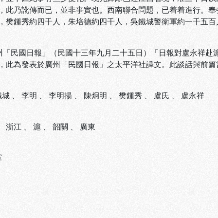
，此乃訛傳而已，並非事實也。西南聯合問題，已着着進行。奉
，樊鍾秀約四千人，朱培德約四千人，吳鐵城警衛軍約一千五百
廣州「民國日報」（民國十三年九月二十五日）「日報對盧永祥赴
發表於廣州「民國日報」之太平洋社譯文。此談話與前篇當
鐵城
、
李明
、
李明揚
、
陳炯明
、
樊鍾秀
、
盧氏
、
盧永祥
、
浙江
、
滬
、
韶關
、
廣東
軍