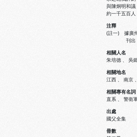
與陳炯明和議
約一千五百人
注釋
(註一) 據
刊出，此為
相關人名
朱培德
、
吳
相關地名
江西
、
南京
相關專有名詞
直系
、
警衛
出處
國父全集
冊數