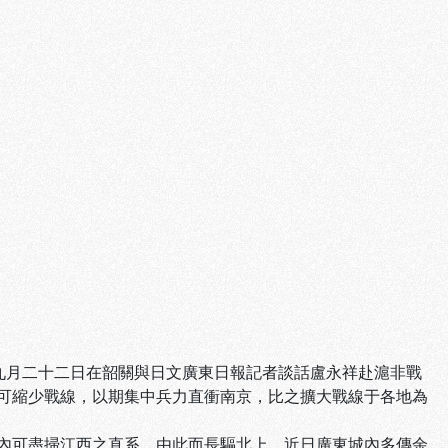
九月二十二日在韶關與日文廣東日報記者談話盧永祥赴滬非戰
可縮少戰線，以期集中兵力直衝南京，比之擴大戰線于各地為
內可盡掃江西之直系，由此而長驅北上。近日廣東城內多傳余