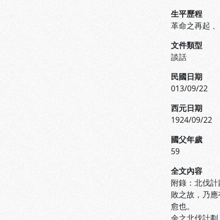
生平歷程
革命之再起
文件類型
談話
民國日期
013/09/22
西元日期
1924/09/22
國父年歲
59
全文內容
附錄：北伐計
敗之故，乃應
愈也。
余之北伐計劃