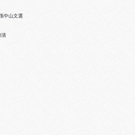
孫中山文選
錦清