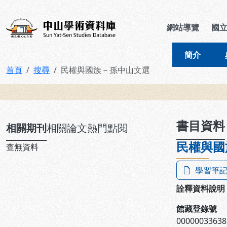
跳到主要內容
:::
:::
中山學術資料庫
網站導覽
國
簡介
首頁
搜尋
民權與國族－孫中山文選
:::
書目資料
相關期刊
相關論文
熱門點閱
民權與國
查無資料
學習筆
詮釋資料說明
館藏登錄號
00000033638