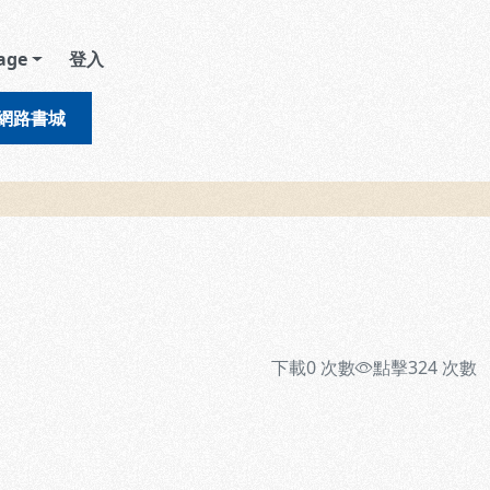
age
登入
網路書城
下載
0
次數
點擊
324
次數