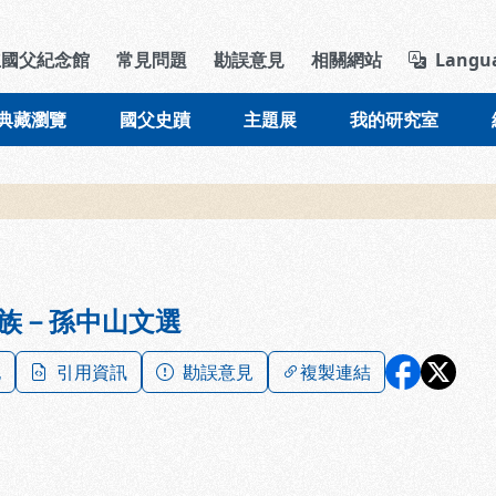
導覽列區塊
立國父紀念館
常見問題
勘誤意見
相關網站
Langu
典藏瀏覽
國父史蹟
主題展
我的研究室
族－孫中山文選
記
引用資訊
勘誤意見
複製連結