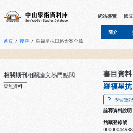
跳到主要內容
:::
:::
中山學術資料庫
網站導覽
國
簡介
首頁
搜尋
羅福星抗日格命案全檔
:::
書目資料
相關期刊
相關論文
熱門點閱
羅福星抗
查無資料
學習筆
詮釋資料說明
館藏登錄號
00000044988