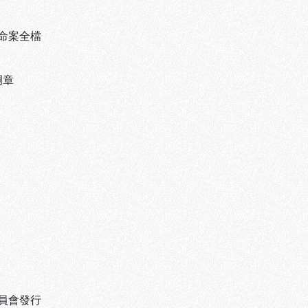
命案全檔
嗣章
員會發行