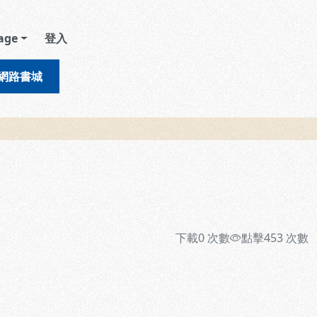
age
登入
網路書城
下載
0
次數
點擊
453
次數