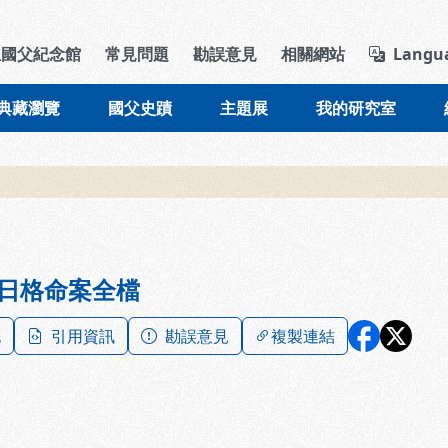
導覽列區塊
立國父紀念館
常見問題
勘誤意見
相關網站
Langu
典藏瀏覽
國父史蹟
主題展
我的研究室
日格命案全檔
記
引用資訊
勘誤意見
複製連結