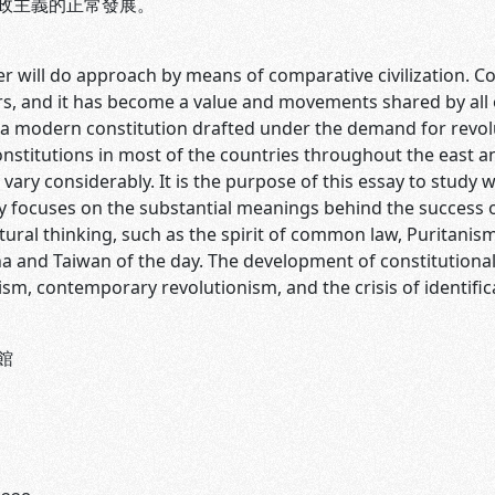
政主義的正常發展。
ill do approach by means of comparative civilization. Con
, and it has become a value and movements shared by all of
a modern constitution drafted under the demand for revolu
nstitutions in most of the countries throughout the east an
 vary considerably. It is the purpose of this essay to study
cuses on the substantial meanings behind the success o
ural thinking, such as the spirit of common law, Puritanism
na and Taiwan of the day. The development of constitutiona
sm, contemporary revolutionism, and the crisis of identific
館