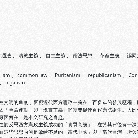
普通法
、
清教主義
、
自由主義
、
儒法思想
、
革命主義
、
認同
alism
、
common law
、
Puritanism
、
republicanism
、
Con
、
legalism
明的角度，審視近代西方憲政主義在二百多年的發展歷程，已
因「革命運動」與「現實主義」的需要促使近代憲法誕生。大部
原因何在？是本文研究之旨趣。
反思西方憲政主義成功的「實質意義」，在於其背後有一深遠
而這些思想內涵是啟蒙不足的「當代中國」與「當代台灣」所欠