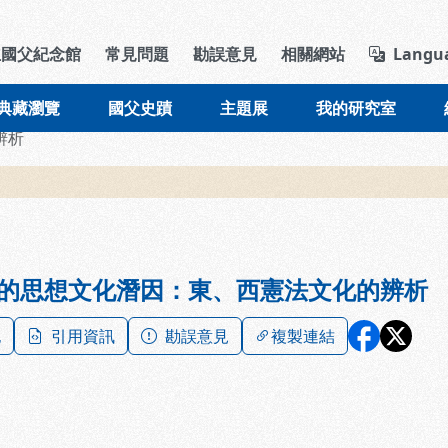
導覽列區塊
立國父紀念館
常見問題
勘誤意見
相關網站
Langu
典藏瀏覽
國父史蹟
主題展
我的研究室
辨析
的思想文化潛因：東、西憲法文化的辨析
記
引用資訊
勘誤意見
複製連結