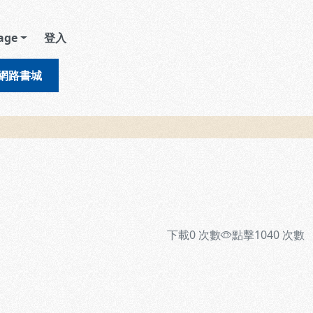
age
登入
網路書城
下載
0
次數
點擊
1040
次數