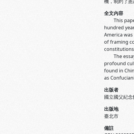
機，制約了憲
全文內容
This paper w
hundred years
America was 
of framing co
constitutions
The essay fo
profound cult
found in Chi
as Confuciani
出版者
國立國父紀念
出版地
臺北市
備註