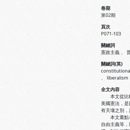
卷期
第02期
頁次
P071-103
關鍵詞
憲政主義
、
關鍵詞(英)
constitution
、
liberalism
全文內容
本文從比較文
美國憲法，是
有天壤之別，
本文重點在於
自由主義等，