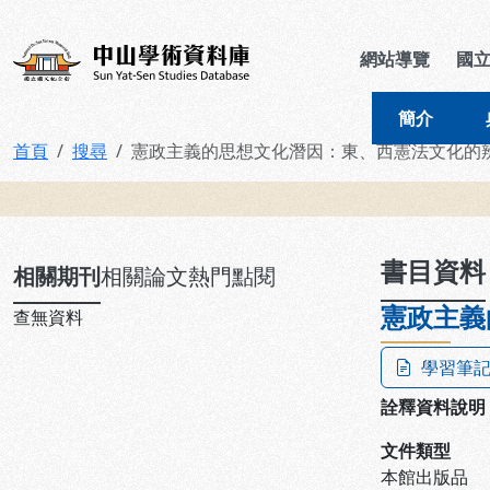
跳到主要內容
:::
:::
中山學術資料庫
網站導覽
國
簡介
首頁
搜尋
憲政主義的思想文化潛因：東、西憲法文化的
:::
書目資料
相關期刊
相關論文
熱門點閱
憲政主義
查無資料
學習筆
詮釋資料說明
文件類型
本館出版品