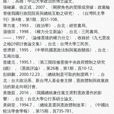
絡〉，高雄：中山大學政治所博士論文。
張峻豪、徐正戎，2007，〈閣揆角色的受限或突破：政黨輪
替後我國行政院院長與總統互動之研究〉，《台灣民主季
刊》第4卷，第1期，頁51-108。
華力進，1993，《政治學》，台北：經世書局。
湯德宗，1998，《權力分立新論》，台北：三民書局。
───，1997，〈論修憲後的權力分立〉，收錄於《九七憲改
之檢討研討會論文集》，台北：台灣大學三民所。
曾濟群，1995，《中華民國憲政法制與黨政關係》，台北：
五南出版。
曾建元，1995.1，〈第三階段修憲後中央政府體制之研究
(續)〉，《憲政評論》，第26卷，第1期，頁10-12。
彭錦鵬，2000.12.23，〈總統制是可取的制度嗎？〉，台
北：台大政治系、新台灣人基金會主辦，憲政體制與政黨政
治的新走向研討會。
黃微茹，2016，〈我國總統兼任黨主席對憲政運作的影
響〉，台北：台北大學公行系碩士論文。
黃錦堂，1994.7，〈總統直選與憲政體制改革〉，《中國比
較法學會學報》，第15期，頁735-781。