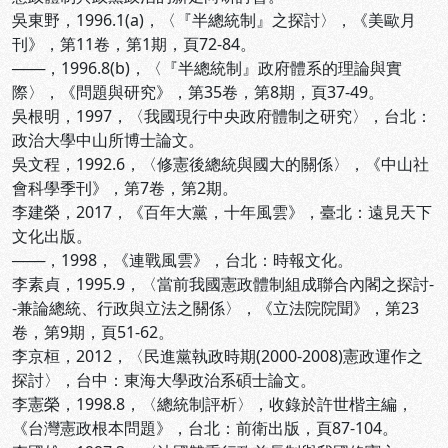
吳東野，1996.1(a)，〈『半總統制』之探討〉，《美歐月
刊》，第11卷，第1期，頁72-84。
───，1996.8(b)，〈『半總統制』政府體系的理論與實
際〉，《問題與研究》，第35卷，第8期，頁37-49。
吳根明，1997，〈我國現行中央政府體制之研究〉，台北：
政治大學中山所博士論文。
吳文程，1992.6，〈修憲後總統與國大的關係〉，《中山社
會科學季刊》，第7卷，第2期。
李建榮，2017，《百年大黨，十年風雲》，臺北：遠見天下
文化出版。
───，1998，《連戰風雲》，台北：時報文化。
李素貞，1995.9，〈當前我國憲政體制組成聯合內閣之探討-
-兼論總統、行政與立法之關係〉，《立法院院聞》，第23
卷，第9期，頁51-62。
李京桓，2012，〈民進黨執政時期(2000-2008)憲政運作之
探討〉，台中：東海大學政治系碩士論文。
李憲榮，1998.8，〈總統制評析〉，收錄於許世楷主編，
《台灣憲政根本問題》，台北：前衛出版，頁87-104。