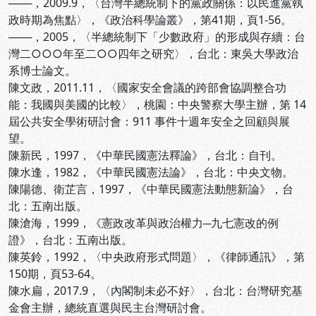
───，2009.9，〈台灣半總統制下的黨政關係：以民進黨執
政時期為焦點〉，《政治科學論叢》，第41期，頁1-56。
───，2005，〈半總統制下「少數政府」的形成與存續：台
灣二○○○年至二○○四年之研究〉，台北：東吳大學政治
系博士論文。
陳文政，2011.11，〈國家安全會議的跨部會協調整合功
能：我國與美國的比較〉，桃園：中央警察大學主辦，第 14
屆公共安全學術研討會：911 事件十週年安全之回顧與展
望。
陳新民，1997，《中華民國憲法釋論》，台北：自刊。
陳水逢，1982，《中華民國憲法論》，台北：中央文物。
陳陽德、衛芷言，1997，《中華民國憲法動態新論》，台
北：五南出版。
陳滄海，1999，《憲政改革與政治權力─九七憲改的例
證》，台北：五南出版。
陳英鈴，1992，〈中央政府形式問題〉，《律師通訊》，第
150期，頁53-64。
陳水扁，2017.9，〈內閣制未必不好〉，台北：台灣研究基
金會主辦，總統直選與民主台灣研討會。