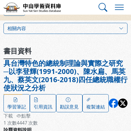
跳到主要內容
:::
:::
中山學術資料庫
上一筆
:::
相關內容
書目資料
具台灣特色的總統制理論與實際之研究
─以李登輝(1991-2000)、陳水扁、馬英
九、蔡英文(2016-2018)四任總統職權行
使狀況之分析
學習筆記
引用資訊
勘誤意見
複製連結
下載
點擊
1
次數
4447
次數
詮釋資料說明