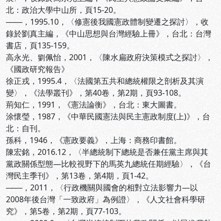
北：政治大學中山所，頁15-20。
───，1995.10，〈修憲後我國憲政體制變遷之探討〉，收
錄於劉真主編，《中山思想與台灣經驗上冊》，台北：台灣
書店，頁135-159。
高永光、劉佩怡，2001，〈陳水扁政府決策模式之探討〉，
《國政研究報告》
徐正戎，1995.4，〈法國第五共和總統權限之剖析及其演
變〉，《法學叢刊》，第40卷，第2期，頁93-108。
荊知仁，1991，《憲法論衡》，台北：東大圖書。
涂懷瑩，1987，《中華民國憲法與民主憲政制度(上)》，台
北：自刊。
孫科，1946，《憲政要義》，上海：商務印書館。
陳宏銘，2016.12，〈半總統制下總統是否兼任黨主席與其
黨政關係型態—比較視野下的馬英九總統任期經驗〉，《台
灣民主季刊》，第13卷，第4期，頁1-42。
───，2011，〈行政機關與國會的相對立法影響力—以
2008年後台灣「一致政府」為例證〉，《人文社會科學研
究》，第5卷，第2期，頁77-103。