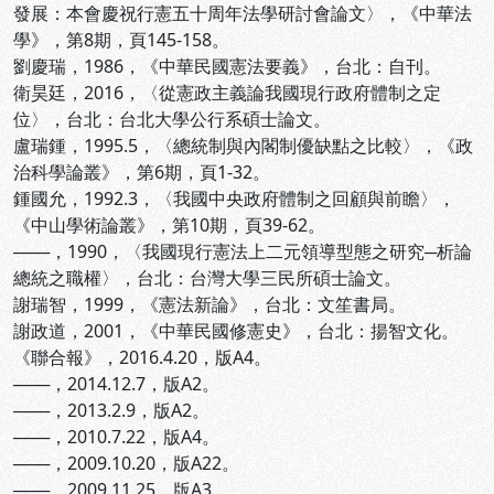
發展：本會慶祝行憲五十周年法學研討會論文〉，《中華法
學》，第8期，頁145-158。
劉慶瑞，1986，《中華民國憲法要義》，台北：自刊。
衛昊廷，2016，〈從憲政主義論我國現行政府體制之定
位〉，台北：台北大學公行系碩士論文。
盧瑞鍾，1995.5，〈總統制與內閣制優缺點之比較〉，《政
治科學論叢》，第6期，頁1-32。
鍾國允，1992.3，〈我國中央政府體制之回顧與前瞻〉，
《中山學術論叢》，第10期，頁39-62。
───，1990，〈我國現行憲法上二元領導型態之研究─析論
總統之職權〉，台北：台灣大學三民所碩士論文。
謝瑞智，1999，《憲法新論》，台北：文笙書局。
謝政道，2001，《中華民國修憲史》，台北：揚智文化。
《聯合報》，2016.4.20，版A4。
───，2014.12.7，版A2。
───，2013.2.9，版A2。
───，2010.7.22，版A4。
───，2009.10.20，版A22。
───，2009.11.25，版A3。