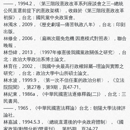
───，1994.2，〈第三階段憲政改革系列座談會之三─總統
公民直選前提下的憲政架構〉，收錄於《第三階段憲政改革
初探》，台北：國民黨中央政策會。
林濁水，2009，《歷史劇場—痛苦執政八年》，台北：印刻
出版。
林修全，2006，〈扁兩次罷免危機 因應模式對照表〉，聯合
晚報，
林岱緯，2013，〈1997年修憲後我國黨政關係之研究〉，台
北：政治大學政治系博士論文。
林育任，2002，〈我國中央最高行政權歸屬─理論與實際之
研究〉，台北：政治大學中山所碩士論文。
林水波，1999.9，〈第一次不信任案的政治分析〉，《立法
院院聞》，第27卷，第9期，頁47-71。
林紀東，1986a，《中華民國憲法逐條釋義(二)》，台北：三
民書局。
───，1965，《中華民國憲法釋論》台北：朝陽大學法律評
論社。
林嘉誠，1994.5.3，〈總統直選後的中央政府體制〉，《國
家政策(動態分析)雙週刊》，第85期，頁24-27。