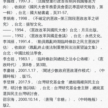
李國雄，1997.3，〈法國雙重行政首長制與我國修憲方
向〉，收錄於《國民大會常務委員會委託專題研究報告，第
一輯》，台北：國大秘書處，頁31-57。
李炳南，1998，《不確定的憲政─第三階段憲政改革之研
究》，台北：揚智文化。
───，1994，《憲政改革與國民大會》台北：月旦出版。
───，1992，《憲政改革與國是會議》，台北：永然文化。
李鴻禧，1991.4，〈動員戡亂時期臨時條款之民主憲政評
估〉，收錄於《戡亂終止後法制重整與法治展望論文集》，
台北：中國比較法學會。
李念祖，1983.1，〈臨時條款與總統之法令公佈權〉，《憲
政時代》，第8卷，第3期。
李慶雄，2001.1.17，〈闡述少數政府憲政運作模式〉，《中
國時報》，版15。
李登輝，2017.9，〈台灣研究基金會「總統職權與民主台
灣」研討會 致詞稿〉，台北：台灣研究基金會主辦，總統直
選與民主台灣研討會。
邵宗海，2000.10.14，〈唐飛『非糖』〉，《中時晚報》，
版2。