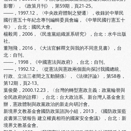
影響〉，《政策月刊》，第59期，頁21-25。
───，1997.12，〈中央政府體制之變遷〉，收錄於中華民
國行憲五十年紀念專刊編輯委員會編，《中華民國行憲五十
年》，台北：國民大會。
楊毅周，2006，《民進黨組織派系研究》，台北：水牛出版
社。
董翔飛，2016，《大法官解釋文與我的不同意見書》，台
北：自刊。
───，1998，《中國憲法與政府》，台北：自刊。
───，1992.12，〈從憲法與憲政兩個面向探討我國總統、
行政、立法三者間之互動關係〉，《法律評論》，第58卷，
第12期，頁2-13。
葉俊榮，2000.12.23，〈台灣的轉型憲政主義：政黨輪替與
全民政府的詮釋〉，台北：台大政治系、新台灣人基金會主
辦，憲政體制與政黨政治的新走向研討會。
新境界文教基金會國防政策諮詢小組，2013，《國防政策藍
皮書第三號報告 建立權責相符的國家安全會議》，台北：新
境界文教基金會。