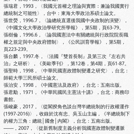
張瑞君，1993，〈我國元首權之理論與實際：兼論我國實行
總統制之可能性〉，台中：東海大學政治系碩士論文。
張世熒，1996.7，〈論總統直選後我國中央政制的演變〉，
《中國文化大學政治學研究所學報》，第5期，頁63-79。
張樹倫，1996.6，〈論我國憲法中有關總統與行政院院長職
權之規定與中央政府體制〉，《公民訓育學報》，第5期，
頁223-239。
張台麟，1997.冬，〈法國『雙首長制』及第三次『左右共
治』之研析〉，《美歐季刊》，第12卷，第4期，頁61-87。
張聖時，1998，〈中華民國憲政體制變遷之研究〉，台北：
師範大學三民所碩士論文。
張治安，1998，《中國憲法及政府》，台北：五南出版。
張君勱，1971，《中華民國民主憲法十講》，台北：商務印
書館。
張峻豪，2017，〈從閣揆角色談台灣半總統制的行政權運作
(1997-2016)〉，收錄於沈有忠、吳玉山主編，《半總統制下
的權力三角：總統│國會│內閣》，台北：五南出版。
───，2007，〈從新舊制度主義分析我國憲政體制變遷脈