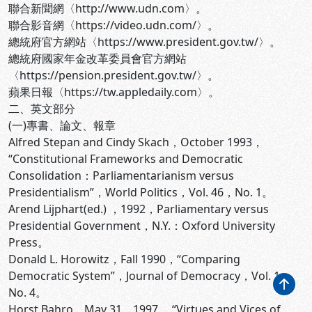
聯合新聞網〈http://www.udn.com〉。
聯合影音網〈https://video.udn.com/〉。
總統府官方網站〈https://www.president.gov.tw/〉。
總統府國家年金改革委員會官方網站
〈https://pension.president.gov.tw/〉。
蘋果日報〈https://tw.appledaily.com〉。
二、英文部分
(一)專書、論文、報章
Alfred Stepan and Cindy Skach，October 1993，
“Constitutional Frameworks and Democratic
Consolidation：Parliamentarianism versus
Presidentialism”，World Politics，Vol. 46，No. 1。
Arend Lijphart(ed.) ，1992，Parliamentary versus
Presidential Government，N.Y.：Oxford University
Press。
Donald L. Horowitz，Fall 1990，“Comparing
Democratic System”，Journal of Democracy，Vol. 1，
No. 4。
Horst Bahro，May 31，1997 ，“Virtues and Vices of