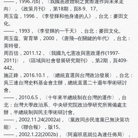
───，1996.7(b)，〈我國憲政體制之實際運作與未來走
向〉，《政策月刊》，第18期，頁8-9、17。
周玉蔻，1996，《李登輝和他身邊的人》，台北：麥田文
化。
───，1993，《李登輝的一千天》，台北：麥田文化。
周玉蔻、甯育華，2000，《唐飛─在關鍵的年代》，台北：
英特發。
周百信，2011.12，〈我國九七憲改與憲政運作(1997-
2011)〉，《區域與社會發展研究期刊》，第2期，頁409-
442。
施正鋒，2016.10.1，〈總統直選與台灣政治發展〉，台北：
吳三連台灣史料基金會主辦，總統直選二十週年學術研討
會。
───，2010.6.5，〈十年來半總統制在台灣的運作〉，台
北：台灣大學政治系、中央研究院政治學研究所籌備處主
辦，半總統制與民主學術研討會。
───，2002.11.24(2002a)，〈黨政同步民進黨已無決策功
能〉，《聯合報》，版15。
───，2002.1.22(2002b)，〈阿扁班底就位為連任佈局〉，