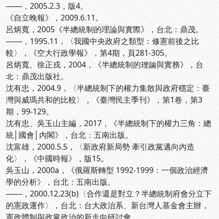
───，2005.2.3，版4。
《自立晚報》，2009.6.11。
呂炳寬，2005《半總統制的理論與實際》，台北：鼎茂。
───，1995.11，〈我國中央政府之類型：修憲前後之比
較〉，《空大行政學報》，第4期，頁281-305。
呂炳寬、徐正戎，2004，《半總統制的理論與實務》，台
北：鼎茂出版社。
沈有忠，2004.9，〈半總統制下的權力集散與政府穩定：臺
灣與威瑪共和的比較〉，《臺灣民主季刊》，第1卷，第3
期，99-129。
沈有忠、吳玉山主編，2017，《半總統制下的權力三角：總
統│國會│內閣》，台北：五南出版。
沈富雄，2000.5.5，〈新政府新局勢 牽引政黨邁向內造
化〉，《中國時報》，版15。
吳玉山，2000a，《俄羅斯轉型 1992-1999：一個政治經濟
學的分析》，台北：五南出版。
───，2000.12.23(b)〈合作還是對立？半總統制府會分立下
的憲政運作〉，台北：台大政治系、新台灣人基金會主辦，
憲政體制與政黨政治的新走向研討會。