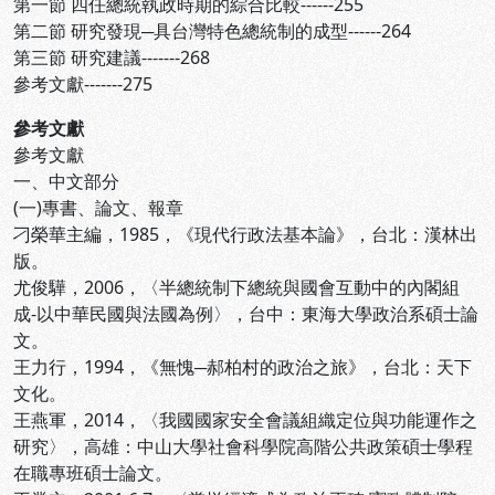
第一節 四任總統執政時期的綜合比較------255
第二節 研究發現─具台灣特色總統制的成型------264
第三節 研究建議-------268
參考文獻-------275
參考文獻
參考文獻
一、中文部分
(一)專書、論文、報章
刁榮華主編，1985，《現代行政法基本論》，台北：漢林出
版。
尤俊驊，2006，〈半總統制下總統與國會互動中的內閣組
成-以中華民國與法國為例〉，台中：東海大學政治系碩士論
文。
王力行，1994，《無愧─郝柏村的政治之旅》，台北：天下
文化。
王燕軍，2014，〈我國國家安全會議組織定位與功能運作之
研究〉，高雄：中山大學社會科學院高階公共政策碩士學程
在職專班碩士論文。