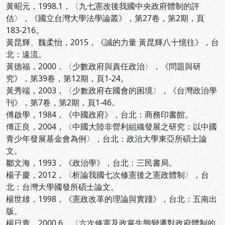
黃昭元，1998.1，〈九七憲改後我國中央政府體制的評
估〉，《國立台灣大學法學論叢》，第27卷，第2期，頁
183-216。
黃昆輝、魏柔怡，2015，《誠的力量 黃昆輝八十憶往》，台
北：遠流。
黃德福，2000，〈少數政府與責任政治〉，《問題與研
究》，第39卷，第12期，頁1-24。
黃秀端，2003，〈少數政府在國會的困境〉，《台灣政治學
刊》，第7卷，第2期，頁1-46。
傅啟學，1984，《中國政府》，台北：商務印書館。
傅正良，2004，〈中國大陸非營利組織發展之研究：以中國
青少年發展基金會為例〉，台北：政治大學東亞所碩士論
文。
鄒文海，1993，《政治學》，台北：三民書局。
楊子慶，2012，〈析論我國七次修憲後之憲政體制〉，台
北：台灣大學國發所碩士論文。
楊世雄，1998，《憲政改革的理論與實踐》，台北：五南出
版。
楊日青，2000.6，〈六次修憲及政黨生態變遷對政府體制的