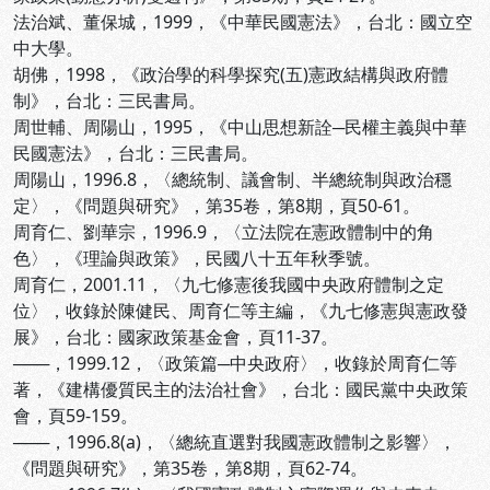
法治斌、董保城，1999，《中華民國憲法》，台北：國立空
中大學。
胡佛，1998，《政治學的科學探究(五)憲政結構與政府體
制》，台北：三民書局。
周世輔、周陽山，1995，《中山思想新詮─民權主義與中華
民國憲法》，台北：三民書局。
周陽山，1996.8，〈總統制、議會制、半總統制與政治穩
定〉，《問題與研究》，第35卷，第8期，頁50-61。
周育仁、劉華宗，1996.9，〈立法院在憲政體制中的角
色〉，《理論與政策》，民國八十五年秋季號。
周育仁，2001.11，〈九七修憲後我國中央政府體制之定
位〉，收錄於陳健民、周育仁等主編，《九七修憲與憲政發
展》，台北：國家政策基金會，頁11-37。
───，1999.12，〈政策篇─中央政府〉，收錄於周育仁等
著，《建構優質民主的法治社會》，台北：國民黨中央政策
會，頁59-159。
───，1996.8(a)，〈總統直選對我國憲政體制之影響〉，
《問題與研究》，第35卷，第8期，頁62-74。