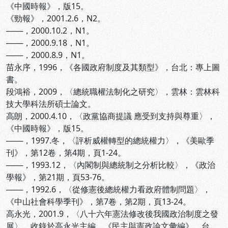
《中國時報》，版15。
《勁報》，2001.2.6，N2。
───，2000.10.2，N1。
───，2000.9.18，N1。
───，2000.8.9，N1。
苗永序，1996，《各國政府制度及其類型》，台北：專上圖
書。
段鴻裕，2009，〈總統職權法制化之研究〉，雲林：雲林科
技大學科法所碩士論文。
高朗，2000.4.10，〈政黨協商提議 應受到支持與尊重〉，
《中國時報》，版15。
───，1997.冬，〈評析威權轉型的總統權力〉，《美歐季
刊》，第12卷，第4期，頁1-24。
───，1993.12，〈內閣制與總統制之分析比較〉，《政治
學報》，第21期，頁53-76。
───，1992.6，〈從修憲後總統權力看政府體制問題〉，
《中山社會科學季刊》，第7卷，第2期，頁13-24。
高永光，2001.9，〈八十六年憲法修改後我國政治制度之發
展〉，收錄於高永光主編，《民主與憲政論文彙編》，台