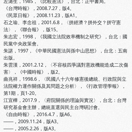
左潞生，1985，《比較憲法》，台北：正中書局。
《台灣時報》，2008.7.27，版4。
《民眾日報》，2008.11.23，版A1。
石之瑜、李念祖，2001.6.8，〈拼經濟？拼外交？拼守憲
法〉，《聯合報》，版15。
朱志宏，1998，《我國立法院效率機制之研究》，台北：國
民黨中央政策會。
朱諶，1997，《中華民國憲法與孫中山思想》，台北：五南
出版。
朱雲漢，2001.2.12，〈不容核四爭議對憲政機能造成二次傷
害〉，《中國時報》，版2。
曲兆祥，1998.6，〈民國八十六年修憲後總統、行政院與立
法院權力運作關係及其問題之分析〉，《行政管理學報》，
第1期，頁1-20。
江宜樺，2017.9，〈府院關係的理論與實況〉，台北：台灣
研究基金會主辦，總統直選與民主台灣研討會。
《自由時報》，2016.4.7，版A6。
───，2009.11.24，版A3。
───，2005.2.26，版A3。