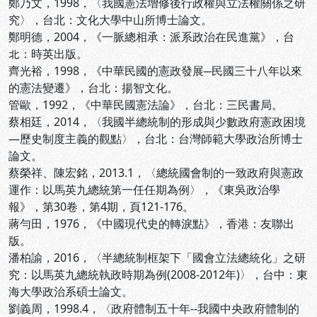
鄭乃文，1998，〈我國憲法增修後行政權與立法權關係之研
究〉，台北：文化大學中山所博士論文。
鄭明德，2004，《一脈總相承：派系政治在民進黨》，台
北：時英出版。
齊光裕，1998，《中華民國的憲政發展─民國三十八年以來
的憲法變遷》，台北：揚智文化。
管歐，1992，《中華民國憲法論》，台北：三民書局。
蔡相廷，2014，〈我國半總統制的形成與少數政府憲政困境
—歷史制度主義的觀點〉，台北：台灣師範大學政治所博士
論文。
蔡榮祥、陳宏銘，2013.1，〈總統國會制的一致政府與憲政
運作：以馬英九總統第一任任期為例〉，《東吳政治學
報》，第30卷，第4期，頁121-176。
蔣勻田，1976，《中國現代史的轉淚點》，香港：友聯出
版。
潘柏諭，2016，〈半總統制框架下「國會立法總統化」之研
究：以馬英九總統執政時期為例(2008-2012年)〉，台中：東
海大學政治系碩士論文。
劉義周，1998.4，〈政府體制五十年--我國中央政府體制的