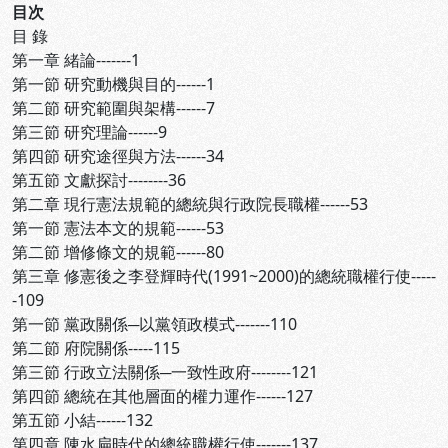
目次
目 錄
第一章 緒論-------1
第一節 研究動機與目的------1
第二節 研究範圍與架構------7
第三節 研究理論------9
第四節 研究途徑與方法------34
第五節 文獻探討--------36
第二章 現行憲法規範的總統與行政院長職權------53
第一節 憲法本文的規範------53
第二節 增修條文的規範------80
第三章 修憲後之李登輝時代(1991~2000)的總統職權行使-----
-109
第一節 黨政關係─以黨領政模式-------110
第二節 府院關係-----115
第三節 行政立法關係─一致性政府--------121
第四節 總統在其他層面的權力運作------127
第五節 小結------132
第四章 陳水扁時代的總統職權行使-------137