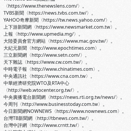
〈https://www.thenewslens.com/〉。
TVBS新聞〈https://news.tvbs.com.tw/〉。
YAHOO奇摩新聞〈https://tw.news.yahoo.com/〉。
上下游新聞網〈https://www.newsmarket.com.tw〉。
上報〈http://www.upmedia.mg/〉。
大陸委員會官方網站〈https://www.mac.gov.tw/〉。
大紀元新聞〈http://www.epochtimes.com〉。
三立新聞網〈http://www.setn.com/〉。
天下雜誌〈https://www.cw.com.tw/〉。
中時電子報〈http://www.chinatimes.com〉。
中央通訊社〈https://www.cna.com.tw〉。
中華經濟研究院WTO及RTA中心
〈http://web.wtocenter.org.tw/〉。
中央廣播電台新聞網〈https://news.rti.org.tw/news/〉。
今周刊〈http://www.businesstoday.com.tw〉。
今日新聞網NOWNEWS〈https://www.nownews.com〉。
台灣TB新聞網〈http://tbnews.com.tw/〉。
台灣中評網〈http://www.crntt.tw/〉。