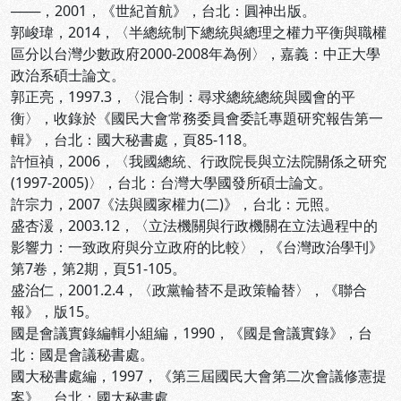
───，2001，《世紀首航》，台北：圓神出版。
郭峻瑋，2014，〈半總統制下總統與總理之權力平衡與職權
區分以台灣少數政府2000-2008年為例〉，嘉義：中正大學
政治系碩士論文。
郭正亮，1997.3，〈混合制：尋求總統總統與國會的平
衡〉，收錄於《國民大會常務委員會委託專題研究報告第一
輯》，台北：國大秘書處，頁85-118。
許恒禎，2006，〈我國總統、行政院長與立法院關係之研究
(1997-2005)〉，台北：台灣大學國發所碩士論文。
許宗力，2007《法與國家權力(二)》，台北：元照。
盛杏湲，2003.12，〈立法機關與行政機關在立法過程中的
影響力：一致政府與分立政府的比較〉，《台灣政治學刊》
第7卷，第2期，頁51-105。
盛治仁，2001.2.4，〈政黨輪替不是政策輪替〉，《聯合
報》，版15。
國是會議實錄編輯小組編，1990，《國是會議實錄》，台
北：國是會議秘書處。
國大秘書處編，1997，《第三屆國民大會第二次會議修憲提
案》，台北：國大秘書處。