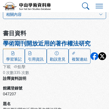
跳到主要內容
:::
:::
中山學術資料庫
:::
相關內容
書目資料
學術期刊開放近用的著作權法研究
學習筆記
引用資訊
勘誤意見
複製連結
下載
點擊
0
次數
335
次數
詮釋資料說明
館藏登錄號
047207
題名