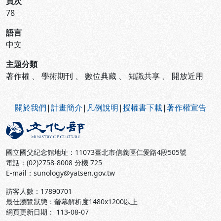
頁次
78
語言
中文
主題分類
著作權
、
學術期刊
、
數位典藏
、
知識共享
、
開放近用
:::
關於我們
|
計畫簡介
|
凡例說明
|
授權書下載
|
著作權宣告
國立國父紀念館地址：11073臺北市信義區仁愛路4段505號
電話：(02)2758-8008 分機 725
E-mail：sunology@yatsen.gov.tw
訪客人數：
17890701
最佳瀏覽狀態：螢幕解析度1480x1200以上
網頁更新日期： 113-08-07