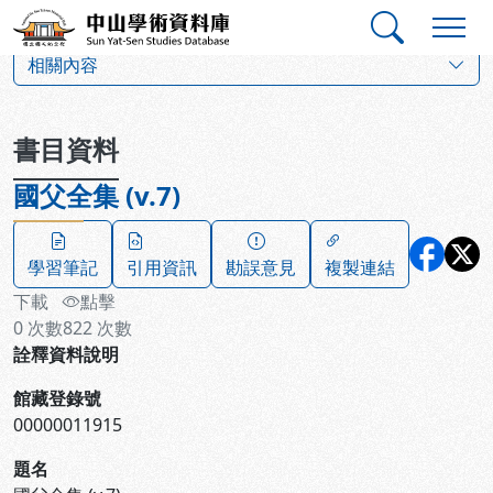
跳到主要內容
:::
:::
中山學術資料庫
:::
相關內容
書目資料
國父全集 (v.7)
學習筆記
引用資訊
勘誤意見
複製連結
下載
點擊
0
次數
822
次數
詮釋資料說明
館藏登錄號
00000011915
題名