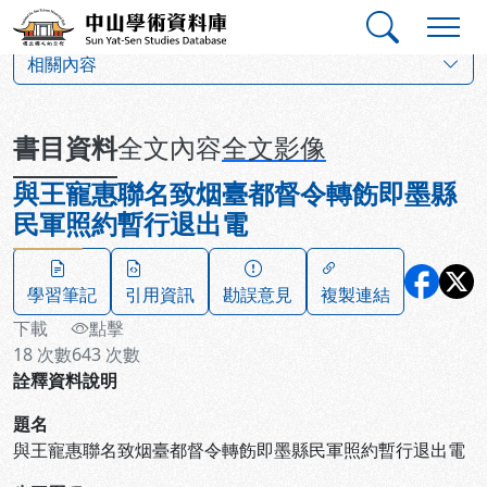
跳到主要內容
:::
:::
中山學術資料庫
:::
相關內容
書目資料
全文內容
全文影像
與王寵惠聯名致烟臺都督令轉飭即墨縣
民軍照約暫行退出電
學習筆記
引用資訊
勘誤意見
複製連結
下載
點擊
18
次數
643
次數
詮釋資料說明
題名
與王寵惠聯名致烟臺都督令轉飭即墨縣民軍照約暫行退出電