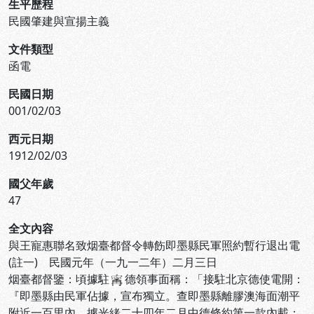
生平歷程
民國肇建與宣揚主義
文件類型
函電
民國日期
001/02/03
西元日期
1912/02/03
國父年歲
47
全文內容
與王寵惠聯名致烟臺都督令轉飭即墨縣民軍照約暫行退出電
(註一) 民國元年（一九一二年）二月三日
烟臺都督鑒：頃據駐
德領事面稱：「接駐北京德使電開：
『即墨縣由民軍佔據，宣布獨立。查即墨縣離膠澳海面潮平
附近一百里內，據光緒二十四年二月中德條約第一款內載：