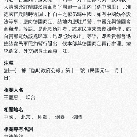
大清國允許離膠澳海面潮平周遍一百里內（係中國里），准
德國官兵隨時過調，惟自主之權仍歸中國，如有中國飭令設
法等事，應向德國商定。該地內應駐兵營，中國允與德國會
商辦理』等語。是此款所訂者，該處民軍未嘗遵照辦理，飭
向貴部電飭該處民軍，迅即照約退出」等語。即希貴都督迅
飭該處民軍照約暫行退出，候本部與德國商定再行辦理。總
統孫文、外交總長王寵惠。江。
注釋
(註一) 據「臨時政府公報」第十二號（民國元年二月十
日）。
相關人名
王寵惠
、
烟台
相關地名
中國
、
北京
、
即墨
、
烟臺
、
德國
相關專有名詞
中德條約