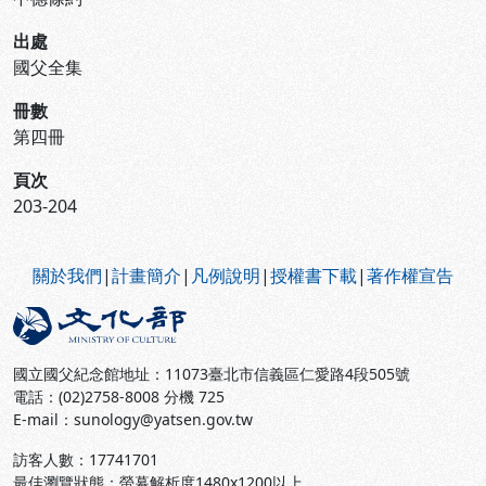
出處
國父全集
冊數
第四冊
頁次
203-204
:::
關於我們
|
計畫簡介
|
凡例說明
|
授權書下載
|
著作權宣告
國立國父紀念館地址：11073臺北市信義區仁愛路4段505號
電話：(02)2758-8008 分機 725
E-mail：sunology@yatsen.gov.tw
訪客人數：
17741701
最佳瀏覽狀態：螢幕解析度1480x1200以上