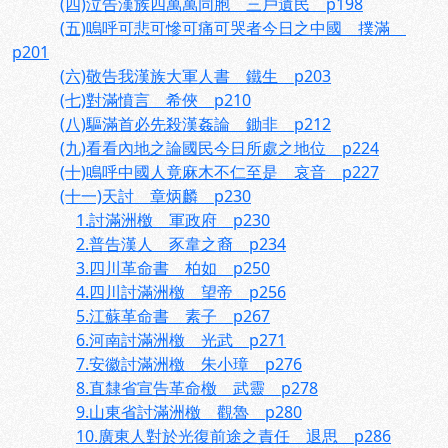
(四)泣告漢族四萬萬同胞 三戶遺民 p198
(五)嗚呼可悲可慘可痛可哭者今日之中國 撲滿
p201
(六)敬告我漢族大軍人書 鐵生 p203
(七)對滿憤言 希俠 p210
(八)驅滿首必先殺漢姦論 鋤非 p212
(九)看看內地之論國民今日所處之地位 p224
(十)鳴呼中國人竟麻木不仁至是 哀音 p227
(十一)天討 章炳麟 p230
1.討滿洲檄 軍政府 p230
2.普告漢人 豕韋之裔 p234
3.四川革命書 柏如 p250
4.四川討滿洲檄 望帝 p256
5.江蘇革命書 素子 p267
6.河南討滿洲檄 光武 p271
7.安徽討滿洲檄 朱小璋 p276
8.直隸省宣告革命檄 武靈 p278
9.山東省討滿洲檄 觀魯 p280
10.廣東人對於光復前途之責任 退思 p286