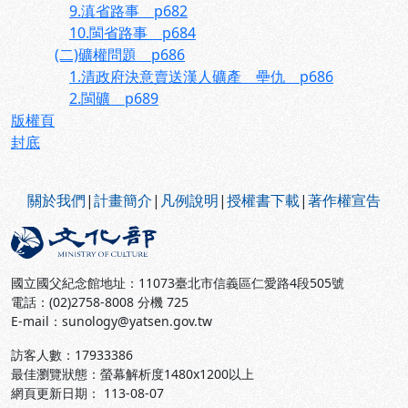
9.滇省路事 p682
10.閩省路事 p684
(二)礦權問題 p686
1.清政府決意賣送漢人礦產 壘仇 p686
2.閩礦 p689
版權頁
封底
:::
關於我們
|
計畫簡介
|
凡例說明
|
授權書下載
|
著作權宣告
國立國父紀念館地址：11073臺北市信義區仁愛路4段505號
電話：(02)2758-8008 分機 725
E-mail：sunology@yatsen.gov.tw
訪客人數：
17933386
最佳瀏覽狀態：螢幕解析度1480x1200以上
網頁更新日期： 113-08-07