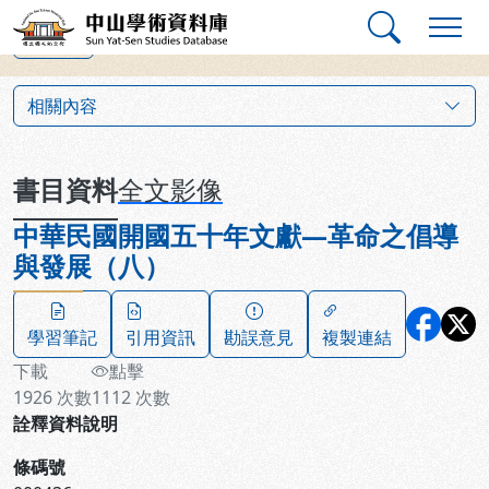
跳到主要內容
:::
:::
中山學術資料庫
上一筆
:::
相關內容
書目資料
全文影像
中華民國開國五十年文獻—革命之倡導
與發展（八）
學習筆記
引用資訊
勘誤意見
複製連結
下載
點擊
1926
次數
1112
次數
詮釋資料說明
條碼號