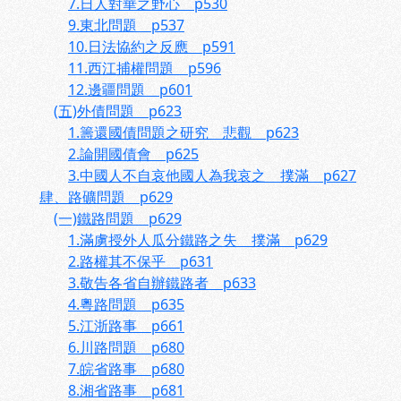
7.日人對華之野心 p530
9.東北問題 p537
10.日法協約之反應 p591
11.西江捕權問題 p596
12.邊疆問題 p601
(五)外債問題 p623
1.籌還國債問題之研究 悲觀 p623
2.論開國債會 p625
3.中國人不自哀他國人為我哀之 撲滿 p627
肆、路礦問題 p629
(一)鐵路問題 p629
1.滿虜授外人瓜分鐵路之失 撲滿 p629
2.路權其不保乎 p631
3.敬告各省自辦鐵路者 p633
4.粵路問題 p635
5.江浙路事 p661
6.川路問題 p680
7.皖省路事 p680
8.湘省路事 p681