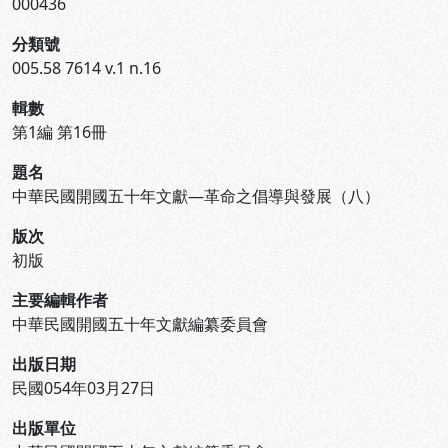
000436
分類號
005.58 7614 v.1 n.16
輯數
第1編 第16冊
題名
中華民國開國五十年文獻—革命之倡導與發展（八）
版次
初版
主要編輯作者
中華民國開國五十年文獻編纂委員會
出版日期
民國054年03月27日
出版單位