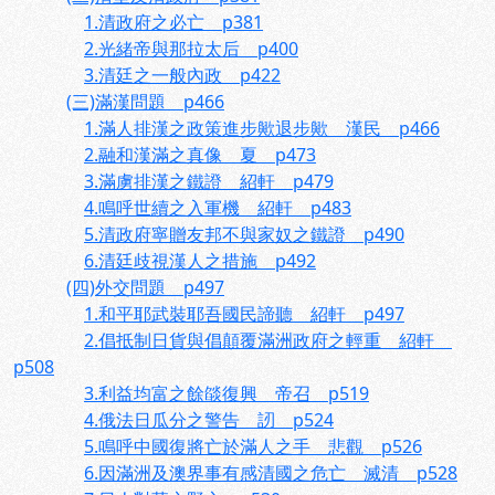
1.清政府之必亡 p381
2.光緒帝與那拉太后 p400
3.清廷之一般內政 p422
(三)滿漢問題 p466
1.滿人排漢之政策進步歟退步歟 漢民 p466
2.融和漢滿之真像 夏 p473
3.滿虜排漢之鐵證 紹軒 p479
4.鳴呼世續之入軍機 紹軒 p483
5.清政府寧贈友邦不與家奴之鐵證 p490
6.清廷歧視漢人之措施 p492
(四)外交問題 p497
1.和平耶武裝耶吾國民諦聽 紹軒 p497
2.倡抵制日貨與倡顛覆滿洲政府之輕重 紹軒
p508
3.利益均富之餘燄復興 帝召 p519
4.俄法日瓜分之警告 訒 p524
5.鳴呼中國復將亡於滿人之手 悲觀 p526
6.因滿洲及澳界事有感清國之危亡 滅清 p528