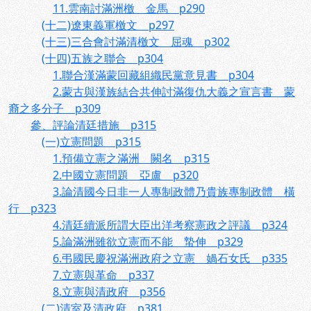
11.雲南討滿洲檄 金馬 p290
(十二)遼東義軍檄文 p297
(十三)三合會討滿清檄文 屈魂 p302
(十四)五族之聯合 p304
1.聯合漢滿蒙回藏組織民黨意見書 p304
2.蒙古與漢族結合共伸討滿復仇大義之宣言書 蒙
裔之多分子 p309
參、評論清廷措施 p315
(一)立憲問題 p315
1.預備立憲之滿洲 闕名 p315
2.中國立憲問題 亞盧 p320
3.論清國今日非一人專制政體乃貴族專制政體 橫
行 p323
4.清廷續派所謂大臣出洋考察憲政之評議 p324
5.論滿洲雖欲立憲而不能 蟄伸 p329
6.弔國民慶祝滿洲政府之立憲 媧石女氏 p335
7.立憲與革命 p337
8.立憲與清政府 p356
(二)清室及清政府 p381