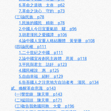
6.革命之道德 太炎 p62
7.革命之決心 守約 p73
(三)論民族 p78
1.民族的國民 精衛 p78
2.中國人今日宜重氣節 驥 p96
3.胡君漢民之愛國譚 p106
4.論中國人宜重人格結團體 黃斐珊 p108
(四)論民權 p111
1.二十世紀之中國 p111
2.論中國宜改創民主政體 思黃 p118
3.平民與君主 詰奸 p123
4.國民權說 惠 p125
5.自由幸福 紹軒 p129
6.告吾國人之注意地方自治者考 漢民 p134
貳、喚醒革命意識 p143
(一)警世鐘 陳天華 p143
(二)猛回頭 陳天華 p171
(三)敬告我救國同胞 大愛 p196