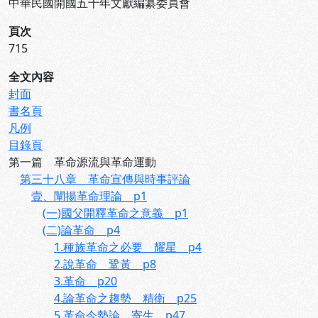
中華民國開國五十年文獻編纂委員會
頁次
715
全文內容
封面
書名頁
凡例
目錄頁
第一篇 革命源流與革命運動
第三十八章 革命宣傳與時事評論
壹、闡揚革命理論 p1
(一)國父開釋革命之意義 p1
(二)論革命 p4
1.種族革命之必要 耀星 p4
2.說革命 鞏黃 p8
3.革命 p20
4.論革命之趨勢 精衛 p25
5.革命今勢論 寄生 p47