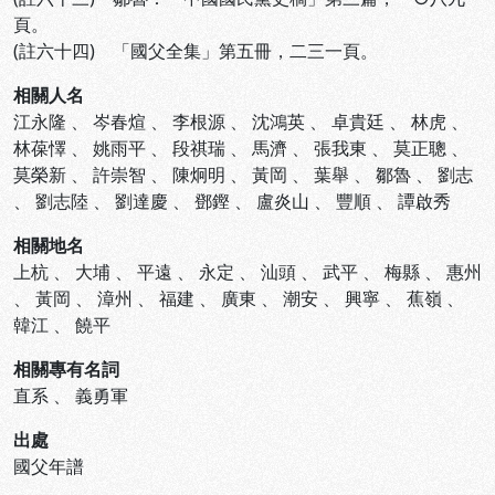
頁。
(註六十四) 「國父全集」第五冊，二三一頁。
相關人名
江永隆
、
岑春煊
、
李根源
、
沈鴻英
、
卓貴廷
、
林虎
、
林葆懌
、
姚雨平
、
段祺瑞
、
馬濟
、
張我東
、
莫正聰
、
莫榮新
、
許崇智
、
陳炯明
、
黃岡
、
葉舉
、
鄒魯
、
劉志
、
劉志陸
、
劉達慶
、
鄧鏗
、
盧炎山
、
豐順
、
譚啟秀
相關地名
上杭
、
大埔
、
平遠
、
永定
、
汕頭
、
武平
、
梅縣
、
惠州
、
黃岡
、
漳州
、
福建
、
廣東
、
潮安
、
興寧
、
蕉嶺
、
韓江
、
饒平
相關專有名詞
直系
、
義勇軍
出處
國父年譜