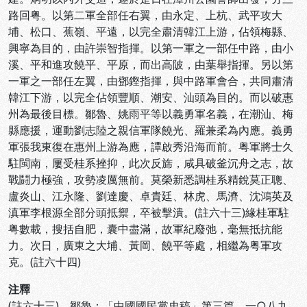
路回粤。以第二軍全部任右翼，由永定、上杭、武平攻大
埔、松口、蕉嶺、平遠，以完全肅清韓江上游，佔領梅縣、
興寧為目的，由許崇智指揮。以第一軍之一部任中路，由小
溪、平和進攻饒平、平原，而出高陂，由葉舉指揮。另以第
一軍之一部任左翼，由鄧鏗指揮，與中路軍會合，共同肅清
韓江下游，以完全佔領豐順、潮安、汕頭為目的。而以破惠
州為最後目標。鄒魯、姚雨平等以義勇軍名義，在潮汕、梅
縣應援，運動劉志陸之親信軍隊饒光、羅兼柔為內應。義勇
軍張我東復在惠州上游為應，譚啟秀沿海而前。粤軍將士久
駐閩南，屢受桂系挫抑，此次反旆，咸具破釜沉舟之志，故
戰鬪力極強，攻勢凌厲無前。莫榮新悉調桂系精銳莫正聰、
盧炎山、江永隆、劉達慶、卓貴廷、林虎、馬濟、沈鴻英及
滇軍李根源全部分頭抵禦，卒被擊潰。(註六十三)緣桂軍駐
粤數載，搜括自肥，囊中盡滿，故軍紀廢弛，毫無抵抗能
力。次日，廣東之大埔、黃岡、饒平等處，相繼為粤軍攻
克。(註六十四)
注釋
(註六十三) 鄒魯：「中國國民黨史稿」第三篇，一○八九