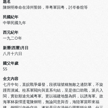
題名
陳炯明奉命在漳州誓師，率粤軍回粤，討岑春煊等
民國紀年
中華民國九年
西元紀年
一九二○年
新曆(西曆)月日
八月十六日
國父年歲
55
全文內容
七月中旬，直皖戰爭爆發，段祺瑞號稱無敵之邊防軍，不旋
踵而潰滅。桂系軍閥向與直系勾結，至是借口助戰，派兵入
閩，實欲順途先滅粤軍。更以福建地盤為餌，以誘海軍。故
海軍林葆懌逕電陳炯明，無論同意與否，海陸軍當即來福
建。炯明以內外交迫，遂於是日在漳州公園誓師出發，分三