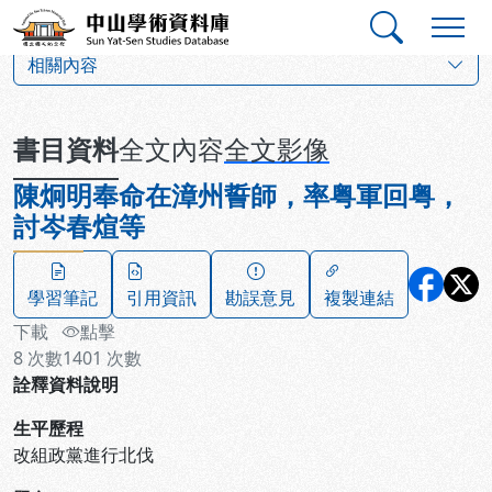
跳到主要內容
:::
:::
中山學術資料庫
:::
相關內容
書目資料
全文內容
全文影像
陳炯明奉命在漳州誓師，率粤軍回粤，
討岑春煊等
學習筆記
引用資訊
勘誤意見
複製連結
下載
點擊
8
次數
1401
次數
詮釋資料說明
生平歷程
改組政黨進行北伐