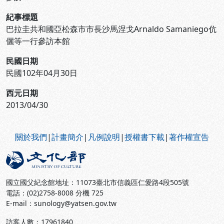
紀事標題
巴拉圭共和國亞松森市市長沙馬涅戈Arnaldo Samaniego伉
儷等一行參訪本館
民國日期
民國102年04月30日
西元日期
2013/04/30
:::
關於我們
|
計畫簡介
|
凡例說明
|
授權書下載
|
著作權宣告
國立國父紀念館地址：11073臺北市信義區仁愛路4段505號
電話：(02)2758-8008 分機 725
E-mail：sunology@yatsen.gov.tw
訪客人數：
17961840