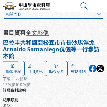
跳到主要內容
:::
:::
中山學術資料庫
:::
相關內容
書目資料
全文影像
巴拉圭共和國亞松森市市長沙馬涅戈
Arnaldo Samaniego伉儷等一行參訪
本館
學習筆記
引用資訊
勘誤意見
複製連結
下載
點擊
17
次數
610
次數
詮釋資料說明
紀事類別
參訪