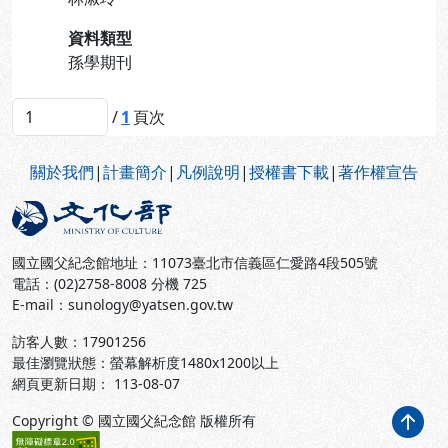
資料類型
孫學期刊
/
1
頁次
:::
關於我們
|
計畫簡介
|
凡例說明
|
授權書下載
|
著作權宣告
國立國父紀念館地址：11073臺北市信義區仁愛路4段505號
電話：(02)2758-8008 分機 725
E-mail：sunology@yatsen.gov.tw
訪客人數：
17901256
最佳瀏覽狀態：螢幕解析度1480x1200以上
網頁更新日期： 113-08-07
Copyright © 國立國父紀念館 版權所有