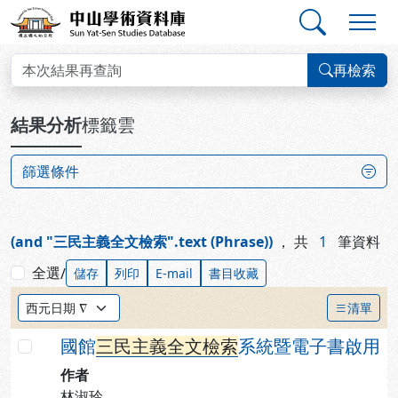
跳到主要內容
:::
:::
中山學術資料庫
查詢結果
再檢索
:::
結果分析
標籤雲
篩選條件
(and "三民主義全文檢索".text (Phrase))
，
共
1
筆資料
全選
/
儲存
列印
E-mail
書目收藏
排序方式：
清單
國館
三
民
主
義
全
文
檢
索
系統暨電子書啟用
勾選
作者
林淑玲