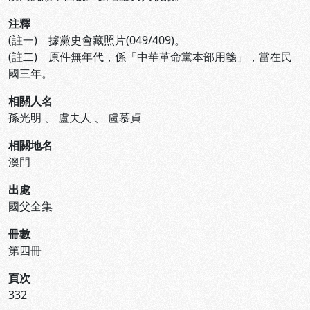
注釋
(註一) 據黨史會藏照片(049/409)。
(註二) 原件無年代，係「中華革命黨本部用箋」，當在民
國三年。
相關人名
孫光明
、
盧夫人
、
盧慕貞
相關地名
澳門
出處
國父全集
冊數
第四冊
頁次
332