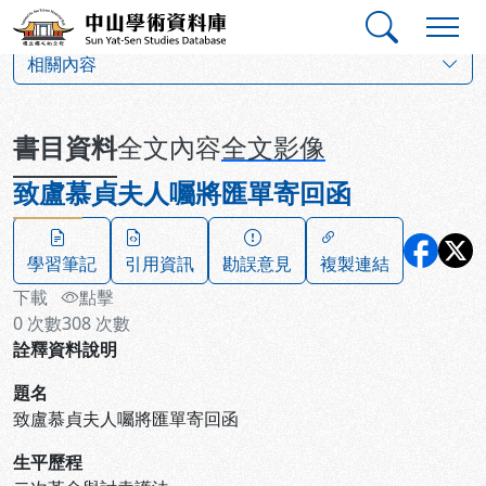
跳到主要內容
:::
:::
中山學術資料庫
:::
相關內容
書目資料
全文內容
全文影像
致盧慕貞夫人囑將匯單寄回函
學習筆記
引用資訊
勘誤意見
複製連結
下載
點擊
0
次數
308
次數
詮釋資料說明
題名
致盧慕貞夫人囑將匯單寄回函
生平歷程