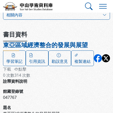
跳到主要內容
:::
:::
中山學術資料庫
:::
相關內容
書目資料
東亞區域經濟整合的發展與展望
學習筆記
引用資訊
勘誤意見
複製連結
下載
點擊
0
次數
314
次數
詮釋資料說明
館藏登錄號
047767
題名