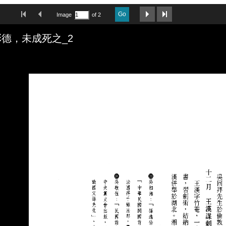
First Image
Previous Image
Next Image
Last Image
Go
Image
of 2
德，未成死之_2