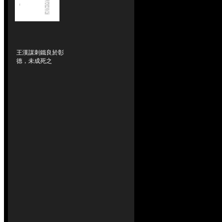
王漢謀刺鐵良於彰
德，未成死之